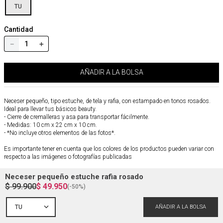
TU
Cantidad
－
＋
AÑADIR A LA BOLSA
Neceser pequeño, tipo estuche, de tela y rafia, con estampado en tonos rosados.
Ideal para llevar tus básicos beauty.
- Cierre de cremalleras y asa para transportar fácilmente.
- Medidas: 10 cm x 22 cm x 10 cm.
- *No incluye otros elementos de las fotos*.
Es importante tener en cuenta que los colores de los productos pueden variar con
respecto a las imágenes o fotografías publicadas
Referencia
:
4849240
Neceser pequeño estuche rafia rosado
$
99
.
900
$
49
.
950
(-
50%
)
Composición y cuidados
TU
Envío