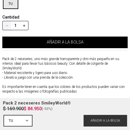
TU
Cantidad
－
＋
AÑADIR A LA BOLSA
Pack de 2 neceseres, uno más grande transparente y otro más pequeño en su
interior, ideal para llevar tus básicos beauty. Con detalle de colgante de
SmileyWorld.
- Material resistente y ligero para uso diario.
- Llévalo a juego con una prenda de la colección.
Es importante tener en cuenta que los colores de los productos pueden variar con
respecto a las imágenes o fotografías publicadas
Referencia
:
4842930
Pack 2 neceseres SmileyWorld®
$
169
.
900
$
84
.
950
(-
50%
)
Composición y cuidados
TU
Envío