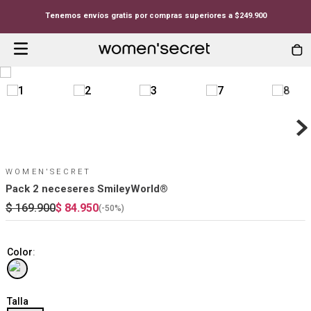
Tenemos envíos gratis por compras superiores a $249.900
WOMEN'SECRET
Pack 2 neceseres SmileyWorld®
$
169
.
900
$
84
.
950
(-
50%
)
Color
:
Talla