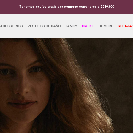
Suscríbete a nuestro newsletter y recibe el 10%OFF en tu primera comp
ACCESORIOS
VESTIDOS DE BAÑO
FAMILY
HI&BYE
HOMBRE
REBAJA