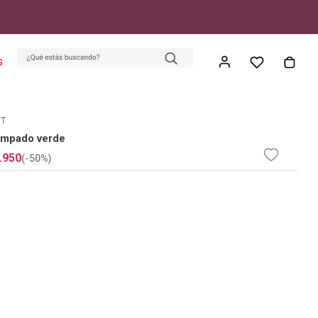
S
ET
ampado verde
.
950
(-
50%
)