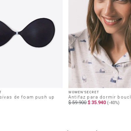
T
WOMEN'SECRET
sivas de foam push up
Antifaz para dormir boucl
$
59
.
900
$
35
.
940
(-
40%
)