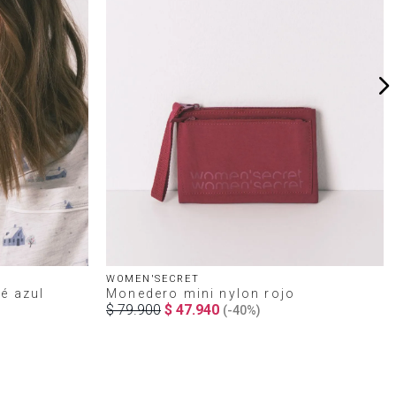
WOMEN'SECRET
é azul
Monedero mini nylon rojo
$
79
.
900
$
47
.
940
(-
40%
)