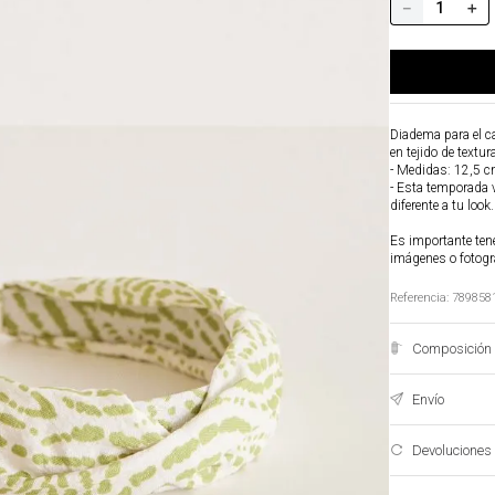
－
＋
Diadema para el c
en tejido de textur
- Medidas: 12,5 c
- Esta temporada v
diferente a tu look.
Es importante tene
imágenes o fotogr
Referencia
:
789858
Composición 
Envío
Devoluciones