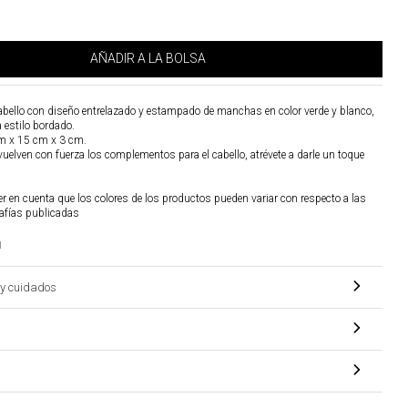
AÑADIR A LA BOLSA
abello con diseño entrelazado y estampado de manchas en color verde y blanco,
a estilo bordado.
m x 15 cm x 3 cm.
uelven con fuerza los complementos para el cabello, atrévete a darle un toque
r en cuenta que los colores de los productos pueden variar con respecto a las
afías publicadas
1
y cuidados