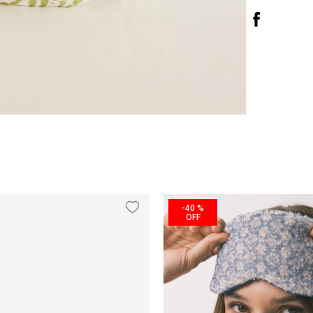
-
40 %