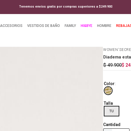
Tenemos envíos gratis por compras superiores a $249.900
ACCESORIOS
VESTIDOS DE BAÑO
FAMILY
HI&BYE
HOMBRE
REBAJA
WOMEN'SECR
Diadema est
$
49
.
900
$
24
Color
:
Talla
TU
Cantidad