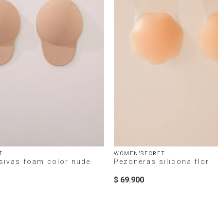
T
WOMEN'SECRET
sivas foam color nude
Pezoneras silicona flor
$
69
.
900