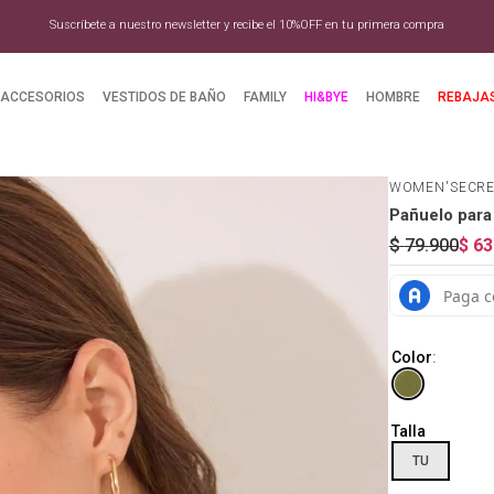
Suscríbete a nuestro newsletter y recibe el 10%OFF en tu primera compra
ACCESORIOS
VESTIDOS DE BAÑO
FAMILY
HI&BYE
HOMBRE
REBAJA
WOMEN'SECR
Pañuelo para 
$
79
.
900
$
63
Color
:
Talla
TU