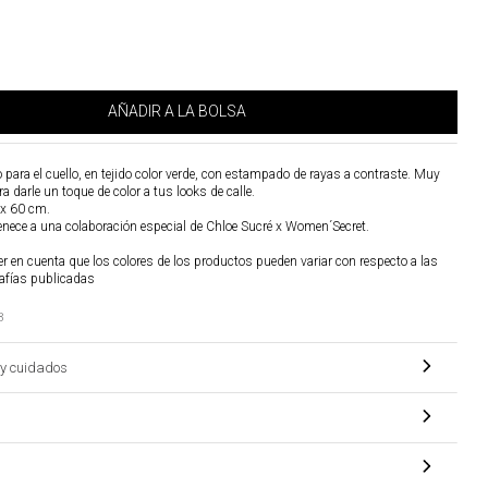
AÑADIR A LA BOLSA
 para el cuello, en tejido color verde, con estampado de rayas a contraste. Muy
a darle un toque de color a tus looks de calle.
 x 60 cm.
tenece a una colaboración especial de Chloe Sucré x Women´Secret.
r en cuenta que los colores de los productos pueden variar con respecto a las
afías publicadas
3
y cuidados