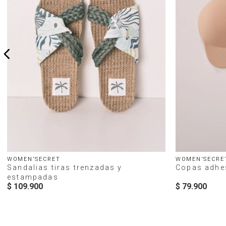
WOMEN'SECRET
WOMEN'SECRE
Sandalias tiras trenzadas y
Copas adhe
estampadas
$
109
.
900
$
79
.
900