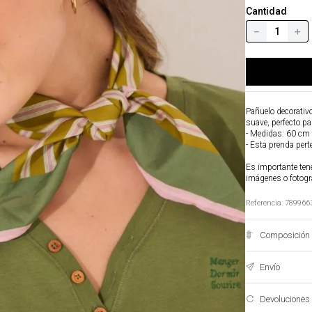
Cantidad
－
＋
Pañuelo decorativo
suave, perfecto par
- Medidas: 60 cm
- Esta prenda per
Es importante tene
imágenes o fotogr
Referencia
:
789966
Composición 
Envío
Devoluciones