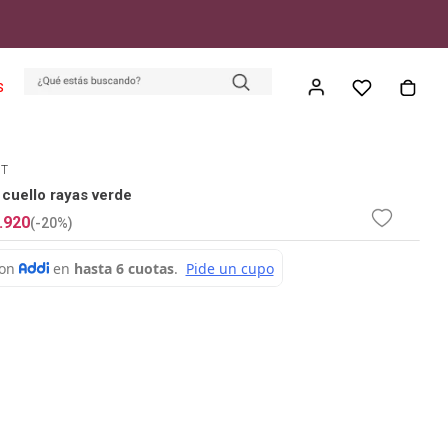
S
ET
cuello rayas verde
.
920
(-
20%
)