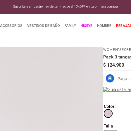
Suscríbete a nuestro newsletter y recibe el 10%OFF en tu primera compra
ACCESORIOS
VESTIDOS DE BAÑO
FAMILY
HI&BYE
HOMBRE
REBAJA
WOMEN'SECR
Pack 3 tanga
$
124
.
900
Guia de talla
Color
:
Talla