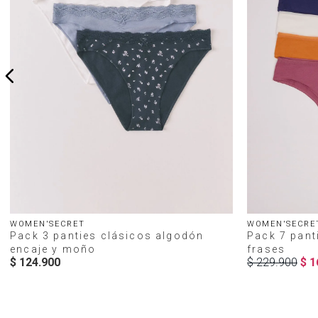
WOMEN'SECRET
WOMEN'SECRE
Pack 3 panties clásicos algodón
Pack 7 pant
encaje y moño
frases
$
124
.
900
$
229
.
900
$
1