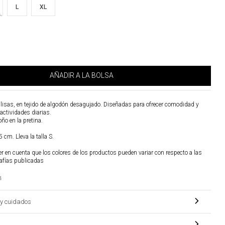
L
XL
AÑADIR A LA BOLSA
 lisas, en tejido de algodón desagujado. Diseñadas para ofrecer comodidad y
 actividades diarias.
ño en la pretina.
 cm. Lleva la talla S.
r en cuenta que los colores de los productos pueden variar con respecto a las
afías publicadas
4
y cuidados