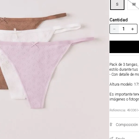
S
M
Cantidad
－
＋
Pack de 3 tangas,
estilo durante tus
- Con detalle de mo
Altura modelo: 175
Es importante tene
imágenes o fotogr
Referencia
:
493361
Composición 
Envío