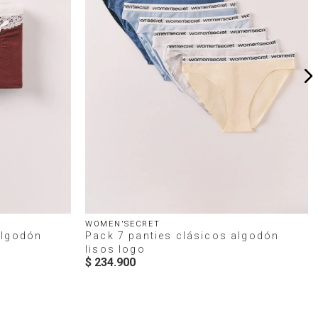
WOMEN'SECRET
algodón
Pack 7 panties clásicos algodón
lisos logo
$
234
.
900