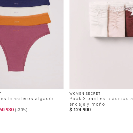
T
WOMEN'SECRET
ies brasileros algodón
Pack 3 panties clásicos 
encaje y moño
60
.
930
$
124
.
900
(-
30%
)