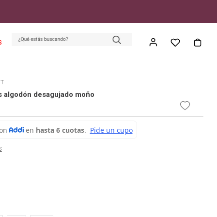
S
ET
s algodón desagujado moño
s