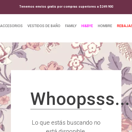
Tenemos envíos gratis por compras superiores a $249.900
ACCESORIOS
VESTIDOS DE BAÑO
FAMILY
HI&BYE
HOMBRE
REBAJA
Whoopsss...
Lo que estás buscando no
está disponible.