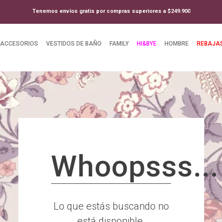
Tenemos envíos gratis por compras superiores a $249.900
ACCESORIOS
VESTIDOS DE BAÑO
FAMILY
HI&BYE
HOMBRE
REBAJA
Whoopsss...
Lo que estás buscando no
está disponible.