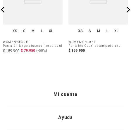
XS
S
M
L
XL
XS
S
M
L
XL
WOMEN'SECRET
WOMEN'SECRET
Pantalón largo viscosa flores azul
Pantalón Capri estampado azul
$
79
.
950
(-
50%
)
$
159
.
900
$
159
.
900
Mi cuenta
Iniciar sesión
Ayuda