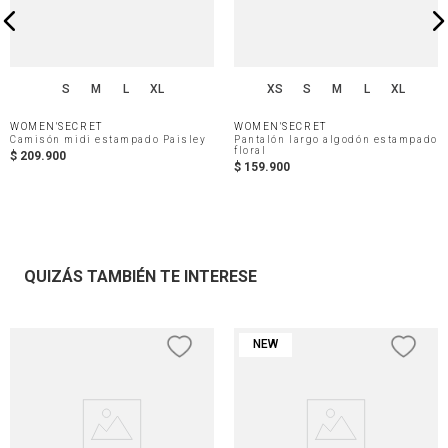
S
M
L
XL
XS
S
M
L
XL
WOMEN'SECRET
WOMEN'SECRET
Camisón midi estampado Paisley
Pantalón largo algodón estampado
floral
$
209
.
900
$
159
.
900
QUIZÁS TAMBIÉN TE INTERESE
NEW