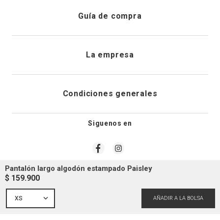
Registrarme
Atención al cliente
Guía de compra
Direcciones de envio
Envíanos un email
Preguntas frecuentes
La empresa
Historial de pedidos
PQRS
Cuidado de prendas
¿Quiénes somos?
Condiciones generales
Cambios, devoluciones y desistimiento
Editoriales
Tiendas
Siguenos en
Aviso legal
Guía de tallas
Newsletter
Condiciones generales de compra
Pantalón largo algodón estampado Paisley
$
159
.
900
Política de privacidad
XS
Condiciones generales de promociones