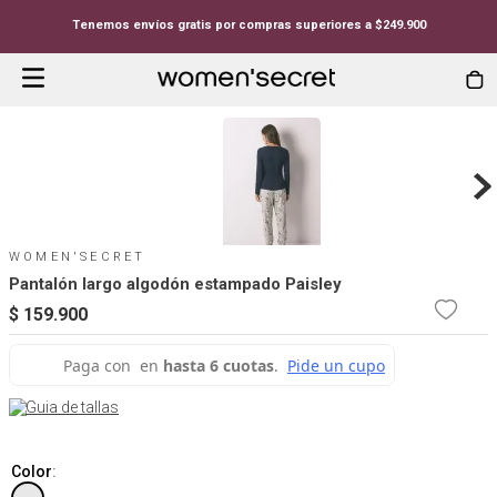
Tenemos envíos gratis por compras superiores a $249.900
WOMEN'SECRET
Pantalón largo algodón estampado Paisley
$
159
.
900
Guia de tallas
Color
: