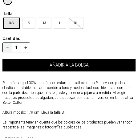
Talla
XS
S
M
L
XL
Cantidad
－
＋
AÑADIR A LA BOLSA
Pantalón largo 100% algodón con estampado all over tipo Paisley, con pretina
elástica ajustable mediante cordón a tono y ruedos elásticos. Ideal para combinar
con la parte de arriba que más te guste y tener una pijama a medida. Al elegir
nuestros productos de algodón, estás apoyando nuestra inversión en la iniciativa
Better Cotton.
Altura modelo: 179 cm. Lleva la talla S.
Es importante tener en cuenta que los colores de los productos pueden variar con
respecto a las imágenes o fotografías publicadas