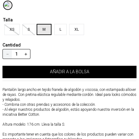
Talla
XS
S
M
L
XL
Cantidad
－
＋
AÑADIR A LA BOLSA
Pantalón largo ancho en tejido franela de algodón y viscosa, con estampado allover
de rayas. Con pretina elástica regulable mediante cordón. Ideal para looks cómodos
y relajados.
- Combina con otras prendas y accesorios de la colección.
- Al elegir nuestros productos de algodón, estás apoyando nuestra inversión en la
iniciativa Better Cotton.
Altura modelo: 176 cm. Lleva la talla S.
Es importante tener en cuenta que los colores de los productos pueden variar con