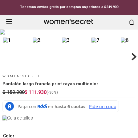
Tenemos envíos gratis por compras superiores a $249.900
WOMEN'SECRET
Pantalón largo franela print rayas multicolor
$
159
.
900
$
111
.
930
(-
30%
)
Guia de tallas
Color
: