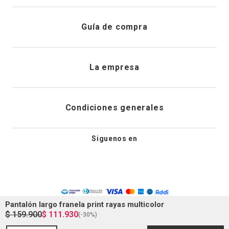
Registrarme
Atención al cliente
Guía de compra
Direcciones de envio
Envíanos un email
Preguntas frecuentes
La empresa
Historial de pedidos
PQRS
Cuidado de prendas
¿Quiénes somos?
Condiciones generales
Cambios, devoluciones y desistimiento
Editoriales
Tiendas
Siguenos en
Aviso legal
Guía de tallas
Newsletter
Condiciones generales de compra
Política de privacidad
Pantalón largo franela print rayas multicolor
$
159
.
900
$
111
.
930
(-
30%
)