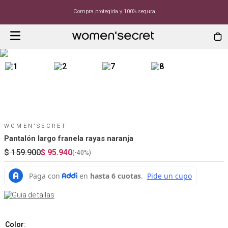
Compra protegida y 100% segura
WOMEN'SECRET
Pantalón largo franela rayas naranja
$
159
.
900
$
95
.
940
(-
40%
)
Guia de tallas
Color
: