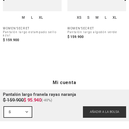
M
L
XL
XS
S
M
L
XL
WOMEN'SECRET
WOMEN'SECRET
Pantalón largo estampado sello
Pantalón largo algodón verde
azul
$
159
.
900
$
159
.
900
Mi cuenta
Pantalón largo franela rayas naranja
$
159
.
900
$
95
.
940
(-
40%
)
Iniciar sesión
Ayuda
S
Registrarme
Atención al cliente
Guía de compra