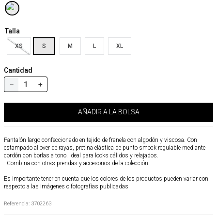
Talla
XS
S
M
L
XL
Cantidad
－
＋
AÑADIR A LA BOLSA
Pantalón largo confeccionado en tejido de franela con algodón y viscosa. Con
estampado allover de rayas, pretina elástica de punto smock regulable mediante
cordón con borlas a tono. Ideal para looks cálidos y relajados.
- Combina con otras prendas y accesorios de la colección.
Es importante tener en cuenta que los colores de los productos pueden variar con
respecto a las imágenes o fotografías publicadas
Referencia
:
3702263