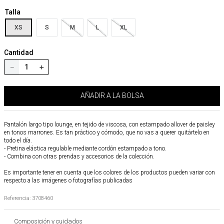
Talla
XS
S
M
L
XL
Cantidad
－
＋
AÑADIR A LA BOLSA
Pantalón largo tipo lounge, en tejido de viscosa, con estampado allover de paisley
en tonos marrones. Es tan práctico y cómodo, que no vas a querer quitártelo en
todo el día.
- Pretina elástica regulable mediante cordón estampado a tono.
- Combina con otras prendas y accesorios de la colección.
Es importante tener en cuenta que los colores de los productos pueden variar con
respecto a las imágenes o fotografías publicadas
Referencia
:
3708460
Composición y cuidados