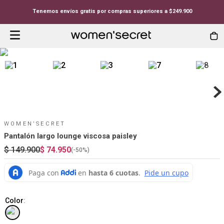
Tenemos envíos gratis por compras superiores a $249.900
WOMEN'SECRET
Pantalón largo lounge viscosa paisley
$
149
.
900
$
74
.
950
(-
50%
)
Color
: