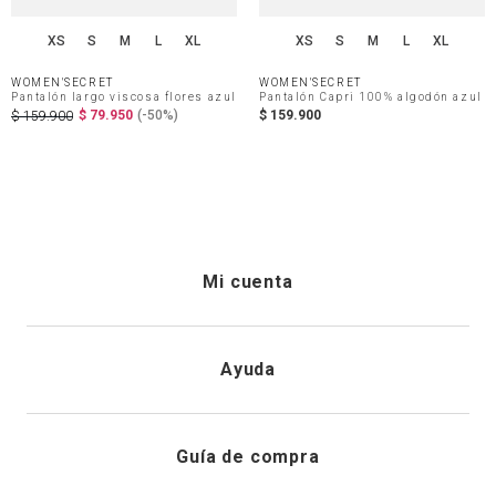
XS
S
M
L
XL
XS
S
M
L
XL
WOMEN'SECRET
WOMEN'SECRET
Pantalón largo viscosa flores azul
Pantalón Capri 100% algodón azul
$
79
.
950
(-
50%
)
$
159
.
900
$
159
.
900
Mi cuenta
Iniciar sesión
Ayuda
Registrarme
Atención al cliente
Guía de compra
Direcciones de envio