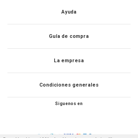
Iniciar sesión
Ayuda
Registrarme
Atención al cliente
Guía de compra
Direcciones de envio
Envíanos un email
Preguntas frecuentes
La empresa
Historial de pedidos
PQRS
Cuidado de prendas
¿Quiénes somos?
Condiciones generales
Cambios, devoluciones y desistimiento
Editoriales
Tiendas
Siguenos en
Aviso legal
Guía de tallas
Newsletter
Condiciones generales de compra