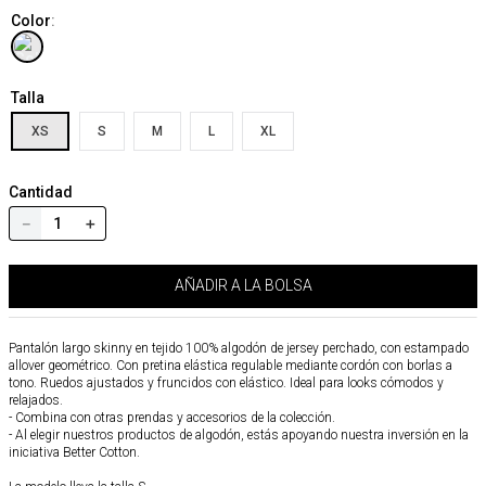
Color
:
Talla
XS
S
M
L
XL
Cantidad
－
＋
AÑADIR A LA BOLSA
Pantalón largo skinny en tejido 100% algodón de jersey perchado, con estampado
allover geométrico. Con pretina elástica regulable mediante cordón con borlas a
tono. Ruedos ajustados y fruncidos con elástico. Ideal para looks cómodos y
relajados.
- Combina con otras prendas y accesorios de la colección.
- Al elegir nuestros productos de algodón, estás apoyando nuestra inversión en la
iniciativa Better Cotton.