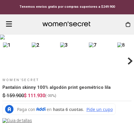
Tenemos envíos gratis por compras superiores a $249.900
WOMEN'SECRET
Pantalón skinny 100% algodón print geométrico lila
$
159
.
900
$
111
.
930
(-
30%
)
Guia de tallas