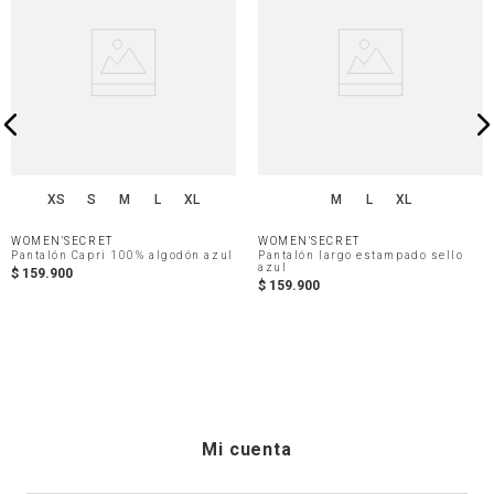
XS
S
M
L
XL
M
L
XL
WOMEN'SECRET
WOMEN'SECRET
Pantalón Capri 100% algodón azul
Pantalón largo estampado sello
azul
$
159
.
900
$
159
.
900
Mi cuenta