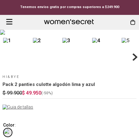
Tenemos envíos gratis por compras superiores a $249.900
HI&BYE
Pack 2 panties culotte algodón lima y azul
$
99
.
900
$
49
.
950
(-
50%
)
Guia de tallas
Color
: