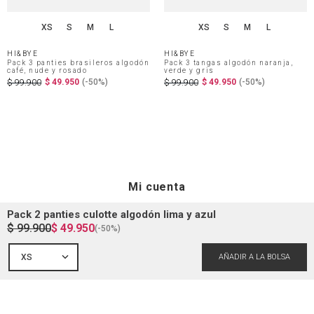
XS
S
M
L
XS
S
M
L
HI&BYE
HI&BYE
Pack 3 panties brasileros algodón
Pack 3 tangas algodón naranja,
café, nude y rosado
verde y gris
$
49
.
950
(-
50%
)
$
49
.
950
(-
50%
)
$
99
.
900
$
99
.
900
Mi cuenta
Pack 2 panties culotte algodón lima y azul
$
99
.
900
$
49
.
950
(-
50%
)
Iniciar sesión
Ayuda
XS
Registrarme
Atención al cliente
Guía de compra