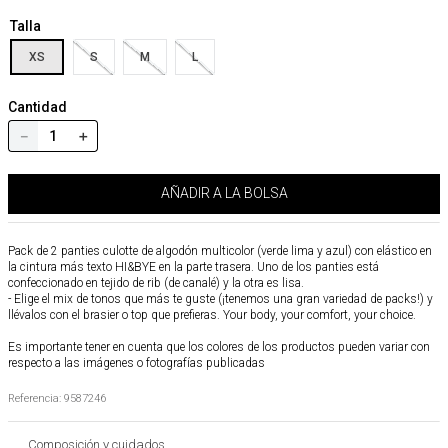
Talla
XS
S
M
L
Cantidad
－
＋
AÑADIR A LA BOLSA
Pack de 2 panties culotte de algodón multicolor (verde lima y azul) con elástico en
la cintura más texto HI&BYE en la parte trasera. Uno de los panties está
confeccionado en tejido de rib (de canalé) y la otra es lisa.
- Elige el mix de tonos que más te guste (¡tenemos una gran variedad de packs!) y
llévalos con el brasier o top que prefieras. Your body, your comfort, your choice.
Es importante tener en cuenta que los colores de los productos pueden variar con
respecto a las imágenes o fotografías publicadas
Referencia
:
9587246
Composición y cuidados