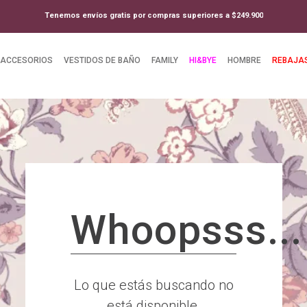
Tenemos envíos gratis por compras superiores a $249.900
ACCESORIOS
VESTIDOS DE BAÑO
FAMILY
HI&BYE
HOMBRE
REBAJA
Whoopsss...
Lo que estás buscando no
está disponible.