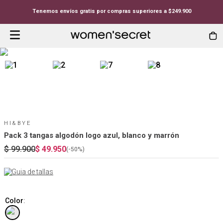
Tenemos envíos gratis por compras superiores a $249.900
HI&BYE
Pack 3 tangas algodón logo azul, blanco y marrón
$
99
.
900
$
49
.
950
(-
50%
)
Guia de tallas
Color
: