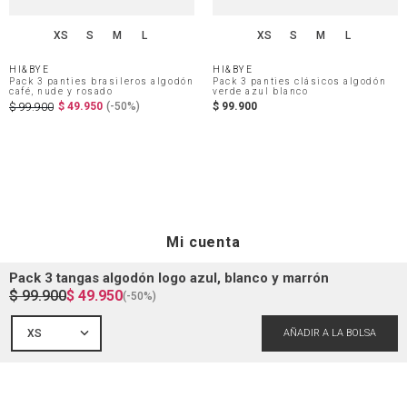
XS
S
M
L
XS
S
M
L
HI&BYE
HI&BYE
Pack 3 panties brasileros algodón
Pack 3 panties clásicos algodón
café, nude y rosado
verde azul blanco
$
49
.
950
(-
50%
)
$
99
.
900
$
99
.
900
Mi cuenta
Pack 3 tangas algodón logo azul, blanco y marrón
$
99
.
900
$
49
.
950
(-
50%
)
Iniciar sesión
Ayuda
XS
Registrarme
Atención al cliente
Guía de compra