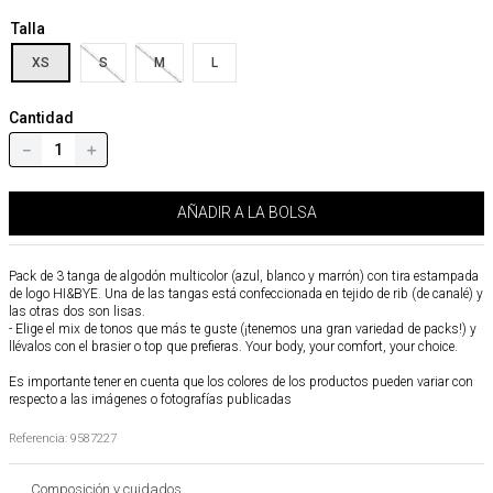
Talla
XS
S
M
L
Cantidad
－
＋
AÑADIR A LA BOLSA
Pack de 3 tanga de algodón multicolor (azul, blanco y marrón) con tira estampada
de logo HI&BYE. Una de las tangas está confeccionada en tejido de rib (de canalé) y
las otras dos son lisas.
- Elige el mix de tonos que más te guste (¡tenemos una gran variedad de packs!) y
llévalos con el brasier o top que prefieras. Your body, your comfort, your choice.
Es importante tener en cuenta que los colores de los productos pueden variar con
respecto a las imágenes o fotografías publicadas
Referencia
:
9587227
Composición y cuidados