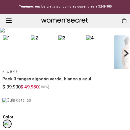
Tenemos envíos gratis por compras superiores a $249.900
HI&BYE
Pack 3 tangas algodón verde, blanco y azul
$
99
.
900
$
49
.
950
(-
50%
)
Guia de tallas
Color
: