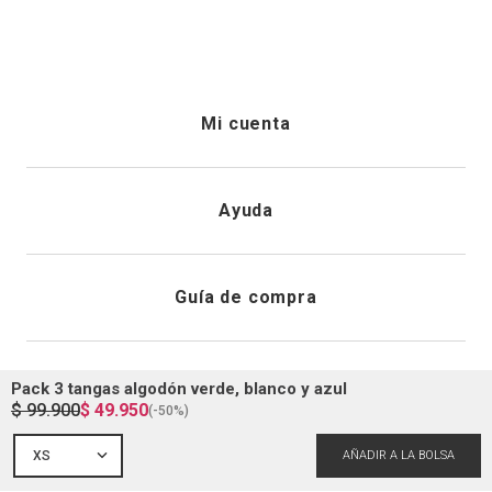
XS
S
M
L
XS
S
M
L
HI&BYE
HI&BYE
Pack 3 panties brasileros algodón
Pack 2 panties boxer algodón
café, nude y rosado
morado y rosado
$
49
.
950
(-
50%
)
$
99
.
900
$
99
.
900
Mi cuenta
Iniciar sesión
Ayuda
Pack 3 tangas algodón verde, blanco y azul
$
99
.
900
$
49
.
950
(-
50%
)
Registrarme
Atención al cliente
XS
Guía de compra