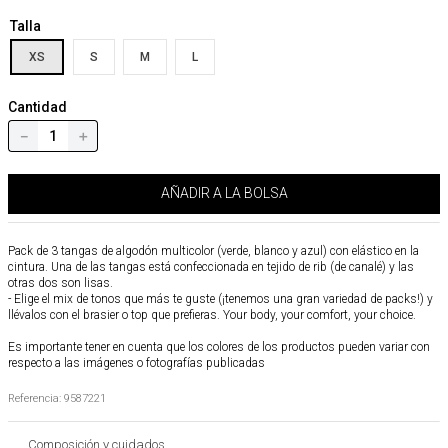
Talla
XS
S
M
L
Cantidad
－
＋
AÑADIR A LA BOLSA
Pack de 3 tangas de algodón multicolor (verde, blanco y azul) con elástico en la
cintura. Una de las tangas está confeccionada en tejido de rib (de canalé) y las
otras dos son lisas.
- Elige el mix de tonos que más te guste (¡tenemos una gran variedad de packs!) y
llévalos con el brasier o top que prefieras. Your body, your comfort, your choice.
Es importante tener en cuenta que los colores de los productos pueden variar con
respecto a las imágenes o fotografías publicadas
Referencia
:
9587221
Composición y cuidados