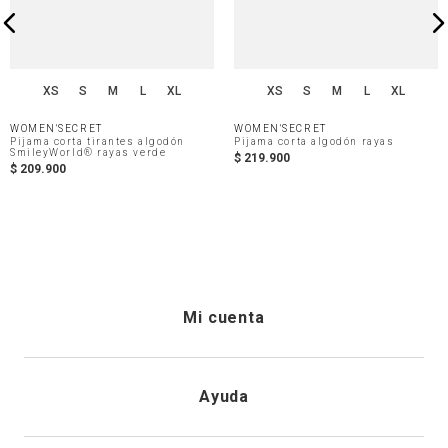
XS
S
M
L
XL
XS
S
M
L
XL
WOMEN'SECRET
WOMEN'SECRET
Pijama corta tirantes algodón
Pijama corta algodón rayas
SmileyWorld® rayas verde
$
219
.
900
$
209
.
900
Mi cuenta
Iniciar sesión
Ayuda
Registrarme