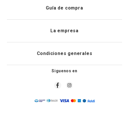
Atención al cliente
Guía de compra
Direcciones de envio
Envíanos un email
Preguntas frecuentes
La empresa
Historial de pedidos
PQRS
Cuidado de prendas
¿Quiénes somos?
Condiciones generales
Cambios, devoluciones y desistimiento
Editoriales
Tiendas
Siguenos en
Aviso legal
Guía de tallas
Newsletter
Condiciones generales de compra
Política de privacidad
Condiciones generales de promociones