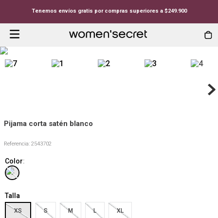
Tenemos envíos gratis por compras superiores a $249.900
Pijama corta satén blanco
Referencia
:
2543702
Color
:
Talla
XS
S
M
L
XL