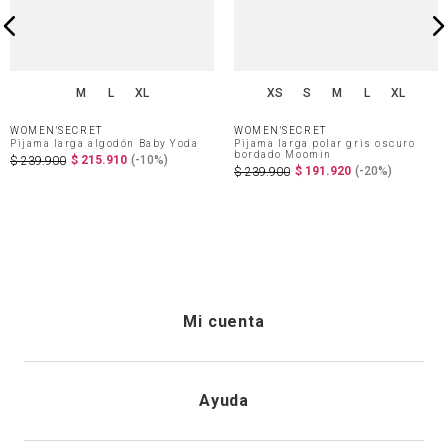
M
L
XL
XS
S
M
L
XL
WOMEN'SECRET
WOMEN'SECRET
Pijama larga algodón Baby Yoda
Pijama larga polar gris oscuro
bordado Moomin
$
215
.
910
(-
10%
)
$
239
.
900
$
191
.
920
(-
20%
)
$
239
.
900
Mi cuenta
Iniciar sesión
Ayuda
Registrarme