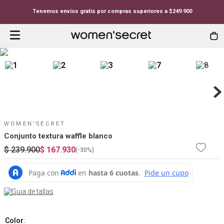
Tenemos envíos gratis por compras superiores a $249.900
WOMEN'SECRET
Conjunto textura waffle blanco
$
239
.
900
$
167
.
930
(-
30%
)
Guia de tallas
Color
: