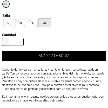
Talla
S
M
L
XL
Cantidad
－
＋
AÑADIR A LA BOLSA
Conjunto de lifewear de manga larga y pantalón largo en tejido texturizado en
waffle. Top con escote redondo, con acabados en biés del mismo tejido, con tapeta
y botones de nácar. Manga caída y costura para simular falso puño y pretina.
Pantalón skinny con pretina elástica ajustable mediante cordón a tono y puños
elásticos fruncidos en ruedos. Ideal para dormir o estar en casa muy cómoda.
- Combina con otras prendas y accesorios para un conjunto perfecto.
Es importante tener en cuenta que los colores de los productos pueden variar con
respecto a las imágenes o fotografías publicadas