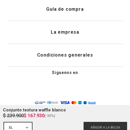
Atención al cliente
Guía de compra
Direcciones de envio
Envíanos un email
Preguntas frecuentes
La empresa
Historial de pedidos
PQRS
Cuidado de prendas
¿Quiénes somos?
Condiciones generales
Cambios, devoluciones y desistimiento
Editoriales
Tiendas
Siguenos en
Aviso legal
Guía de tallas
Newsletter
Condiciones generales de compra
Política de privacidad
Conjunto textura waffle blanco
$
239
.
900
$
167
.
930
(-
30%
)
Condiciones generales de promociones
XL