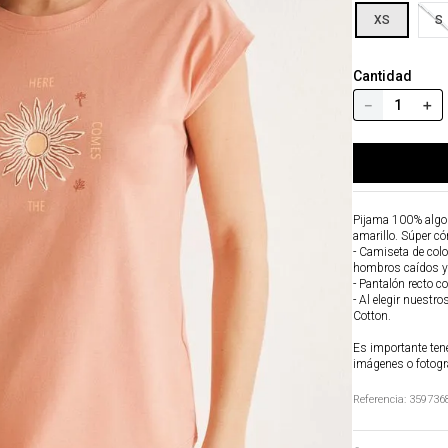
XS
S
Cantidad
－
＋
Pijama 100% algod
amarillo. Súper có
- Camiseta de col
hombros caídos y 
- Pantalón recto c
- Al elegir nuestr
Cotton.
Es importante tene
imágenes o fotogr
Referencia
:
359736