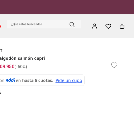
S
ET
algodón salmón capri
09
.
950
(-
50%
)
s