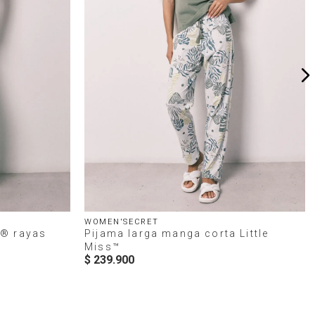
WOMEN'SECRET
d® rayas
Pijama larga manga corta Little
Miss™
$
239
.
900