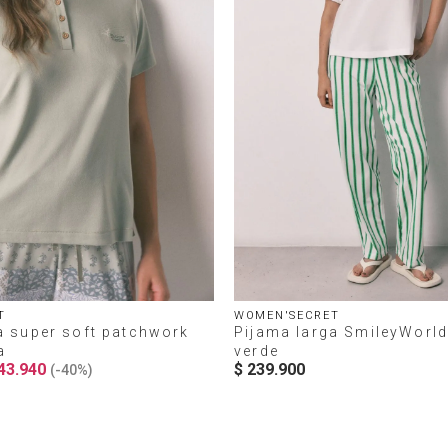
T
WOMEN'SECRET
a super soft patchwork
Pijama larga SmileyWorl
a
verde
43
.
940
$
239
.
900
(-
40%
)