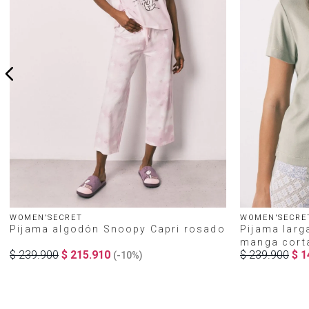
WOMEN'SECRET
WOMEN'SECRE
Pijama algodón Snoopy Capri rosado
Pijama larg
manga cort
$
239
.
900
$
215
.
910
$
239
.
900
$
1
(-
10%
)