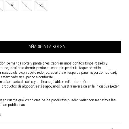
M
L
XL
AÑADIR A LA BOLSA
ón de manga corta y pantalones Capri en unos bonitos tonos rosado y
modo, ideal para dormir y estar en casa sin perder tu toque de estilo.
or rosado claro con cuello redondo, abertura en espalda para mayor comodidad,
estampado en el pecho a contraste.
on estampado de soles y pretina regulable mediante cordón.
os productos de algodón, estás apoyando nuestra inversión en la iniciativa Better
r en cuenta que los colores de los productos pueden variar con respecto a las
afías publicadas
8