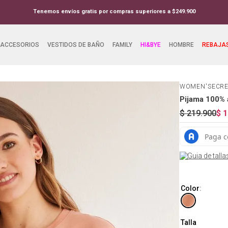
Tenemos envíos gratis por compras superiores a $249.900
ACCESORIOS
VESTIDOS DE BAÑO
FAMILY
HI&BYE
HOMBRE
REBAJA
WOMEN'SECR
Pijama 100% 
$
219
.
900
$
1
Guia de talla
Color
:
Talla