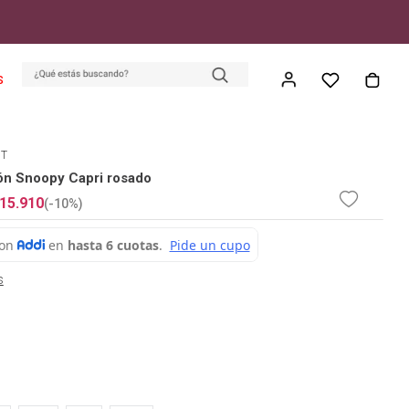
S
ET
ón Snoopy Capri rosado
15
.
910
(-
10%
)
s