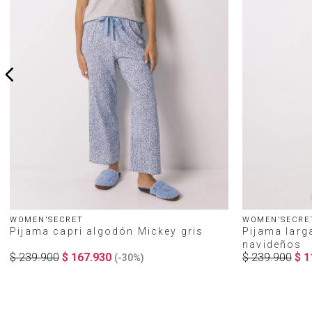
WOMEN'SECRET
WOMEN'SECRE
Pijama capri algodón Mickey gris
Pijama lar
navideños
$
239
.
900
$
167
.
930
$
239
.
900
$
1
(-
30%
)