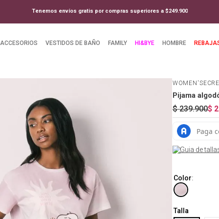
Tenemos envíos gratis por compras superiores a $249.900
ACCESORIOS
VESTIDOS DE BAÑO
FAMILY
HI&BYE
HOMBRE
REBAJA
WOMEN'SECR
Pijama algod
$
239
.
900
$
2
Guia de talla
Color
:
Talla