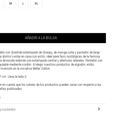
M
L
XL
AÑADIR A LA BOLSA
ón con divertido estampado de Snoopy, de manga corta y pantalón de largo
ra dormir o estar en casa con estilo, ideal para fans nostálgicas de la famosa
 de escote redondo con estampado central y aberturas laterales. Pantalón con
egulable mediante cordón. Al elegir nuestros productos de algodón, estás
nversión en la iniciativa Better Cotton.
 cm. Lleva la talla S.
r en cuenta que los colores de los productos pueden variar con respecto a las
afías publicadas
9
y cuidados