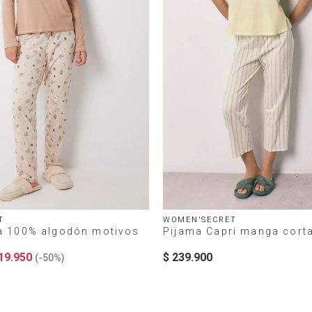
T
WOMEN'SECRET
ga 100% algodón motivos
Pijama Capri manga corta
19
.
950
$
239
.
900
(-
50%
)