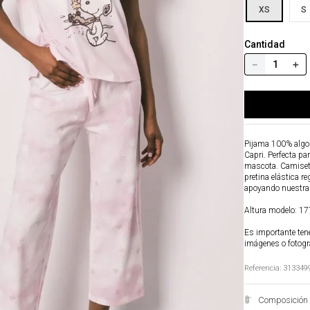
XS
S
Cantidad
－
＋
Pijama 100% algod
Capri. Perfecta pa
mascota. Camiseta
pretina elástica r
apoyando nuestra i
Altura modelo: 177
Es importante tene
imágenes o fotogr
Referencia
:
313349
Composición 