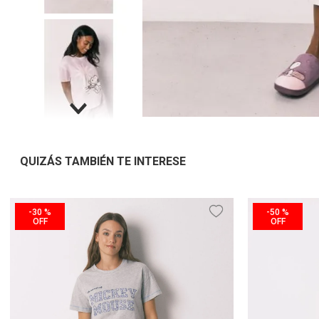
QUIZÁS TAMBIÉN TE INTERESE
-
30 %
-
50 %