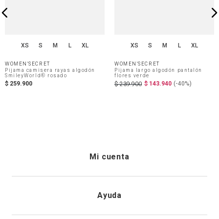
XS
S
M
L
XL
XS
S
M
L
XL
WOMEN'SECRET
WOMEN'SECRET
Pijama camisera rayas algodón
Pijama largo algodón pantalón
SmileyWorld® rosado
flores verde
$
259
.
900
$
143
.
940
(-
40%
)
$
239
.
900
Mi cuenta
Iniciar sesión
Ayuda
Registrarme