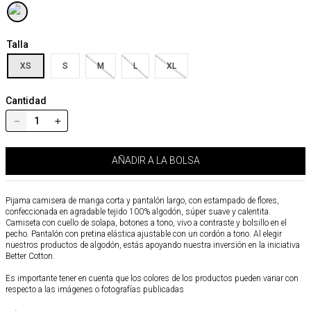
Talla
XS
S
M
L
XL
Cantidad
－
＋
AÑADIR A LA BOLSA
Pijama camisera de manga corta y pantalón largo, con estampado de flores,
confeccionada en agradable tejido 100% algodón, súper suave y calentita.
Camiseta con cuello de solapa, botones a tono, vivo a contraste y bolsillo en el
pecho. Pantalón con pretina elástica ajustable con un cordón a tono. Al elegir
nuestros productos de algodón, estás apoyando nuestra inversión en la iniciativa
Better Cotton.
Es importante tener en cuenta que los colores de los productos pueden variar con
respecto a las imágenes o fotografías publicadas