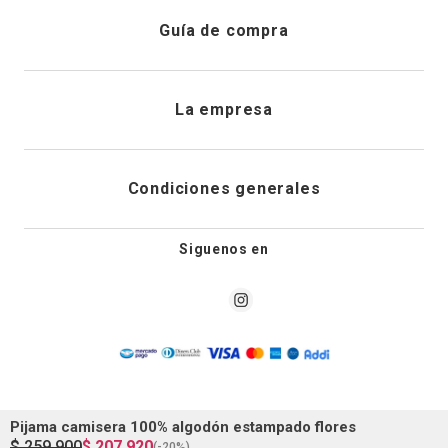
Atención al cliente
Guía de compra
Direcciones de envio
Envíanos un email
Preguntas frecuentes
La empresa
Historial de pedidos
PQRS
Cuidado de prendas
¿Quiénes somos?
Condiciones generales
Cambios, devoluciones y desistimiento
Editoriales
Tiendas
Siguenos en
Aviso legal
Guía de tallas
Newsletter
Condiciones generales de compra
Política de privacidad
Pijama camisera 100% algodón estampado flores
Condiciones generales de promociones
$
259
.
900
$
207
.
920
(-
20%
)