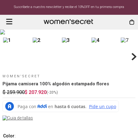
Suscríbete a nuestro newsletter y recibe el 10%OFF en tu primera compra
WOMEN'SECRET
Pijama camisera 100% algodón estampado flores
$
259
.
900
$
207
.
920
(-
20%
)
Guia de tallas
Color
: