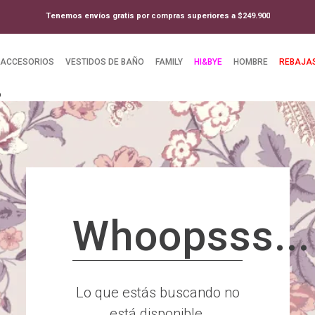
Tenemos envíos gratis por compras superiores a $249.900
ACCESORIOS
VESTIDOS DE BAÑO
FAMILY
HI&BYE
HOMBRE
REBAJA
D
Whoopsss...
Lo que estás buscando no
está disponible.