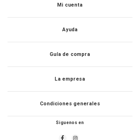
Mi cuenta
Iniciar sesión
Ayuda
Registrarme
Atención al cliente
Guía de compra
Direcciones de envio
Envíanos un email
Preguntas frecuentes
La empresa
Historial de pedidos
PQRS
Cuidado de prendas
¿Quiénes somos?
Condiciones generales
Cambios, devoluciones y desistimiento
Editoriales
Tiendas
Siguenos en
Aviso legal
Guía de tallas
Newsletter