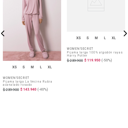
XS
S
M
L
XL
WOMEN'SECRET
Pijama larga 100% algodón rayas
Harry Potter
$
119
.
950
(-
50%
)
$
239
.
900
XS
S
M
L
XL
WOMEN'SECRET
Pijama larga La Vecina Rubia
acanalado rosado
$
143
.
940
(-
40%
)
$
239
.
900