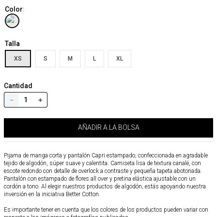
Color
:
Talla
XS
S
M
L
XL
Cantidad
－
＋
AÑADIR A LA BOLSA
Pijama de manga corta y pantalón Capri estampado, confeccionada en agradable
tejido de algodón, súper suave y calentita. Camiseta lisa de textura canalé, con
escote redondo con detalle de overlock a contraste y pequeña tapeta abotonada.
Pantalón con estampado de flores all over y pretina elástica ajustable con un
cordón a tono. Al elegir nuestros productos de algodón, estás apoyando nuestra
inversión en la iniciativa Better Cotton.
Es importante tener en cuenta que los colores de los productos pueden variar con