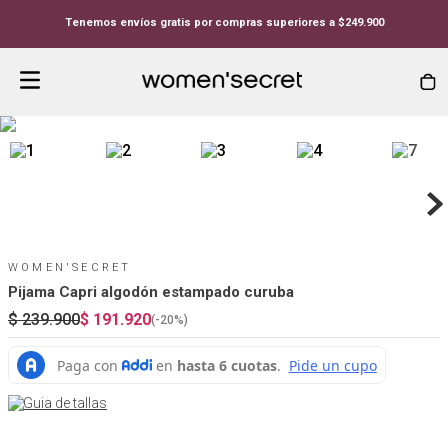
Tenemos envíos gratis por compras superiores a $249.900
WOMEN'SECRET
Pijama Capri algodón estampado curuba
$
239
.
900
$
191
.
920
(-
20%
)
Guia de tallas