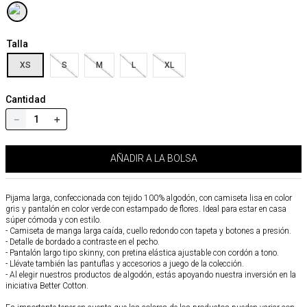
Talla
XS
S
M
L
XL
Cantidad
－
＋
AÑADIR A LA BOLSA
Pijama larga, confeccionada con tejido 100% algodón, con camiseta lisa en color
gris y pantalón en color verde con estampado de flores. Ideal para estar en casa
súper cómoda y con estilo.
- Camiseta de manga larga caída, cuello redondo con tapeta y botones a presión.
- Detalle de bordado a contraste en el pecho.
- Pantalón largo tipo skinny, con pretina elástica ajustable con cordón a tono.
- Llévate también las pantuflas y accesorios a juego de la colección.
- Al elegir nuestros productos de algodón, estás apoyando nuestra inversión en la
iniciativa Better Cotton.