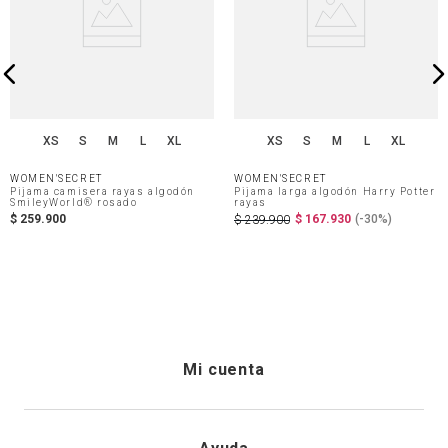
XS
S
M
L
XL
XS
S
M
L
XL
WOMEN'SECRET
WOMEN'SECRET
Pijama camisera rayas algodón
Pijama larga algodón Harry Potter
SmileyWorld® rosado
rayas
$
259
.
900
$
167
.
930
(-
30%
)
$
239
.
900
Mi cuenta
Iniciar sesión