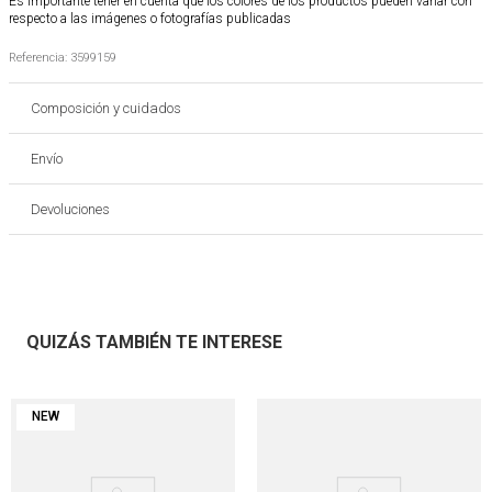
Es importante tener en cuenta que los colores de los productos pueden variar con
respecto a las imágenes o fotografías publicadas
Referencia
:
3599159
Composición y cuidados
Envío
Devoluciones
QUIZÁS TAMBIÉN TE INTERESE
NEW