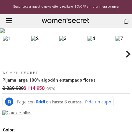
Suscríbete a nuestro newsletter y recibe el 10%OFF en tu primera compra
WOMEN'SECRET
Pijama larga 100% algodón estampado flores
$
229
.
900
$
114
.
950
(-
50%
)
Guia de tallas
Color
: