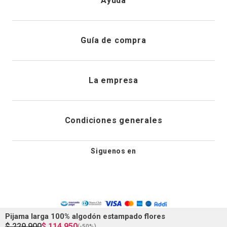
Ayuda
Registrarme
Atención al cliente
Guía de compra
Direcciones de envio
Envíanos un email
Preguntas frecuentes
La empresa
Historial de pedidos
PQRS
Cuidado de prendas
¿Quiénes somos?
Condiciones generales
Cambios, devoluciones y desistimiento
Editoriales
Tiendas
Siguenos en
Aviso legal
Guía de tallas
Newsletter
Condiciones generales de compra
Política de privacidad
Pijama larga 100% algodón estampado flores
$
229
.
900
$
114
.
950
(-
50%
)