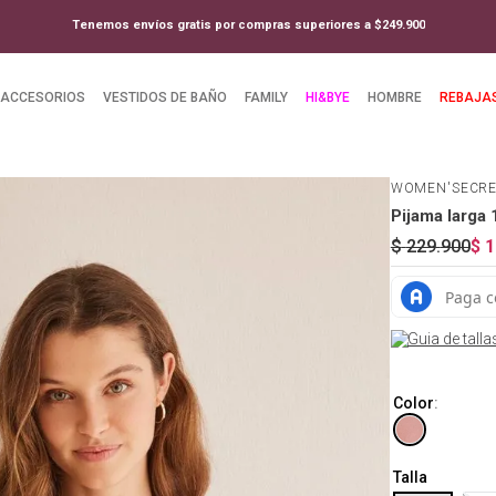
Tenemos envíos gratis por compras superiores a $249.900
ACCESORIOS
VESTIDOS DE BAÑO
FAMILY
HI&BYE
HOMBRE
REBAJA
WOMEN'SECR
Pijama larga
$
229
.
900
$
1
Guia de talla
Color
:
Talla