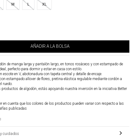
M
L
XL
AÑADIR A LA BOLSA
ón de manga larga y pantalón largo, en tonos rosáceos y con estampado de
deal, perfecto para dormir y estar en casa con estilo.
on escote en V, abotonadura con tapeta central y detalle de encaje.
con estampado allover de flores, pretina elástica regulable mediante cordón a
el ruedo.
os productos de algodón, estás apoyando nuestra inversión en la iniciativa Better
r en cuenta que los colores de los productos pueden variar con respecto a las
afías publicadas
3
y cuidados