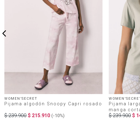
WOMEN'SECRET
WOMEN'SECRE
Pijama algodón Snoopy Capri rosado
Pijama larg
manga cort
$
239
.
900
$
215
.
910
$
239
.
900
$
1
(-
10%
)