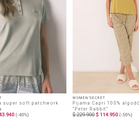
T
WOMEN'SECRET
a super soft patchwork
Pijama Capri 100% algodó
a
"Peter Rabbit"
43
.
940
$
229
.
900
$
114
.
950
(-
40%
)
(-
50%
)