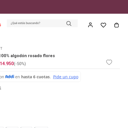
S
ET
 100% algodón rosado flores
14
.
950
(-
50%
)
s