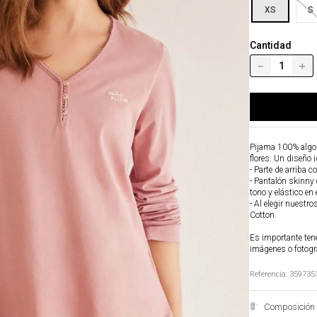
XS
S
Cantidad
－
＋
Pijama 100% algod
flores. Un diseño i
- Parte de arriba c
- Pantalón skinny 
tono y elástico en 
- Al elegir nuestr
Cotton.
Es importante tene
imágenes o fotogr
Referencia
:
359735
Composición 