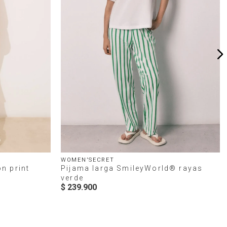
WOMEN'SECRET
n print
Pijama larga SmileyWorld® rayas
verde
$
239
.
900