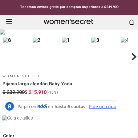
Tenemos envíos gratis por compras superiores a $249.900
WOMEN'SECRET
Pijama larga algodón Baby Yoda
$
239
.
900
$
215
.
910
(-
10%
)
Guia de tallas
Color
: