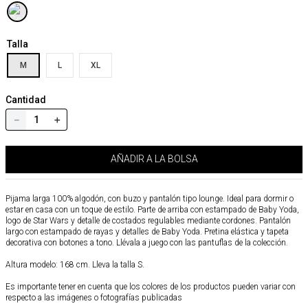
Talla
M
L
XL
Cantidad
－
＋
AÑADIR A LA BOLSA
Pijama larga 100% algodón, con buzo y pantalón tipo lounge. Ideal para dormir o
estar en casa con un toque de estilo. Parte de arriba con estampado de Baby Yoda,
logo de Star Wars y detalle de costados regulables mediante cordones. Pantalón
largo con estampado de rayas y detalles de Baby Yoda. Pretina elástica y tapeta
decorativa con botones a tono. Llévala a juego con las pantuflas de la colección.
Altura modelo: 168 cm. Lleva la talla S.
Es importante tener en cuenta que los colores de los productos pueden variar con
respecto a las imágenes o fotografías publicadas