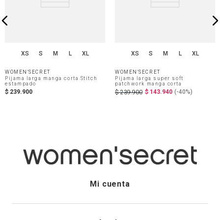
XS
S
M
L
XL
XS
S
M
L
XL
WOMEN'SECRET
WOMEN'SECRET
Pijama larga manga corta Stitch
Pijama larga super soft
estampado
patchwork manga corta
$
239
.
900
$
143
.
940
(-
40%
)
$
239
.
900
Mi cuenta
Iniciar sesión