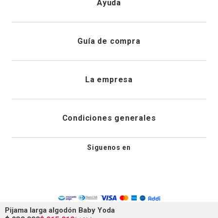
Ayuda
Registrarme
Atención al cliente
Guía de compra
Direcciones de envio
Envíanos un email
Preguntas frecuentes
La empresa
Historial de pedidos
PQRS
Cuidado de prendas
¿Quiénes somos?
Condiciones generales
Cambios, devoluciones y desistimiento
Editoriales
Tiendas
Siguenos en
Aviso legal
Guía de tallas
Newsletter
Condiciones generales de compra
Política de privacidad
Pijama larga algodón Baby Yoda