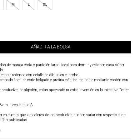
M
L
XL
AÑADIR A LA BOLSA
ón de manga corta y pantalón largo. Ideal para dormir y estar en casa súper
lo.
e escote redondo con detalle de dibujo en el pecho.
ampado floral de corte holgado y pretina elástica regulable mediante cordón con
os productos de algodón, estás apoyando nuestra inversión en la iniciativa Better
 cm. Lleva la talla S.
r en cuenta que los colores de los productos pueden variar con respecto a las
afías publicadas
7