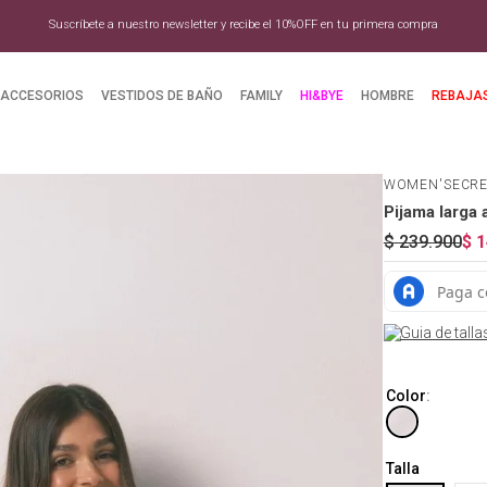
Presencia internacional en más de 60 países
ACCESORIOS
VESTIDOS DE BAÑO
FAMILY
HI&BYE
HOMBRE
REBAJA
WOMEN'SECR
Pijama larga 
$
239
.
900
$
1
Guia de talla
Color
:
Talla