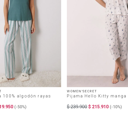
T
WOMEN'SECRET
a 100% algodón rayas
Pijama Hello Kitty manga
r
19
.
950
$
239
.
900
$
215
.
910
(-
50%
)
(-
10%
)