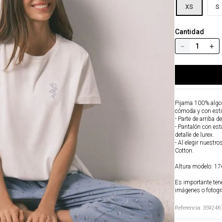
XS
S
Cantidad
－
＋
Pijama 100% algod
cómoda y con esti
- Parte de arriba d
- Pantalón con est
detalle de lurex.
- Al elegir nuestr
Cotton.
Altura modelo: 176
Es importante tene
imágenes o fotogr
Referencia
:
359246