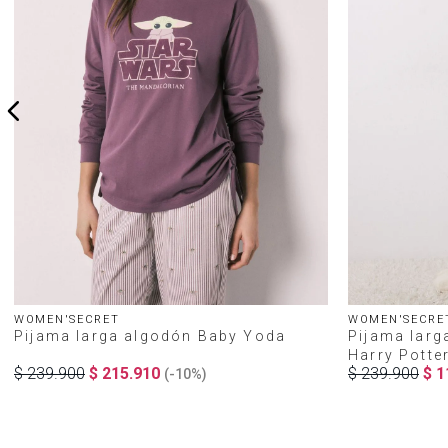
WOMEN'SECRET
WOMEN'SECRE
Pijama larga algodón Baby Yoda
Pijama larg
Harry Potte
$
239
.
900
$
215
.
910
$
239
.
900
$
1
(-
10%
)