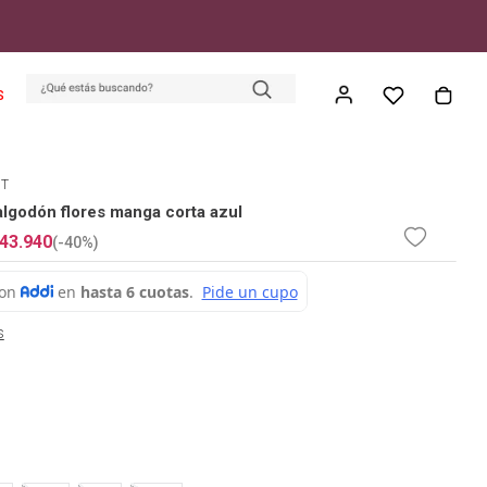
S
ET
algodón flores manga corta azul
43
.
940
(-
40%
)
s