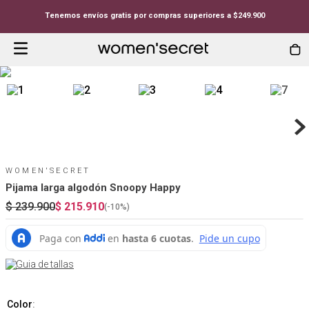
Tenemos envíos gratis por compras superiores a $249.900
WOMEN'SECRET
Pijama larga algodón Snoopy Happy
$
239
.
900
$
215
.
910
(-
10%
)
Guia de tallas
Color
: