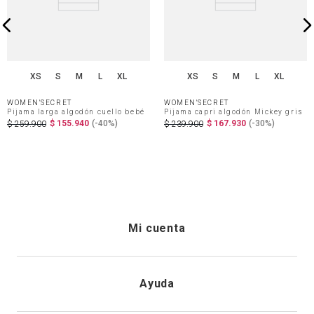
XS
S
M
L
XL
XS
S
M
L
XL
WOMEN'SECRET
WOMEN'SECRET
Pijama larga algodón cuello bebé
Pijama capri algodón Mickey gris
$
155
.
940
(-
40%
)
$
167
.
930
(-
30%
)
$
259
.
900
$
239
.
900
Mi cuenta
Iniciar sesión
Ayuda