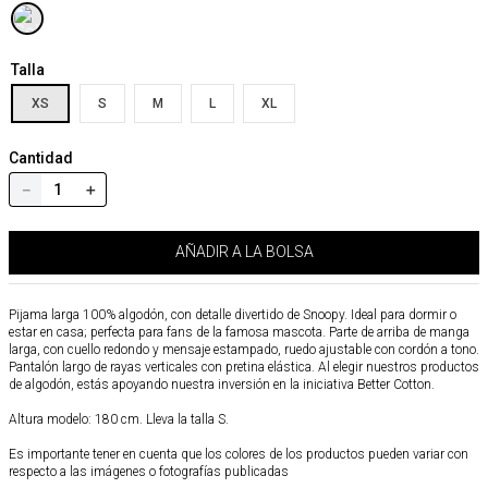
Talla
XS
S
M
L
XL
Cantidad
－
＋
AÑADIR A LA BOLSA
Pijama larga 100% algodón, con detalle divertido de Snoopy. Ideal para dormir o
estar en casa; perfecta para fans de la famosa mascota. Parte de arriba de manga
larga, con cuello redondo y mensaje estampado, ruedo ajustable con cordón a tono.
Pantalón largo de rayas verticales con pretina elástica. Al elegir nuestros productos
de algodón, estás apoyando nuestra inversión en la iniciativa Better Cotton.
Altura modelo: 180 cm. Lleva la talla S.
Es importante tener en cuenta que los colores de los productos pueden variar con
respecto a las imágenes o fotografías publicadas