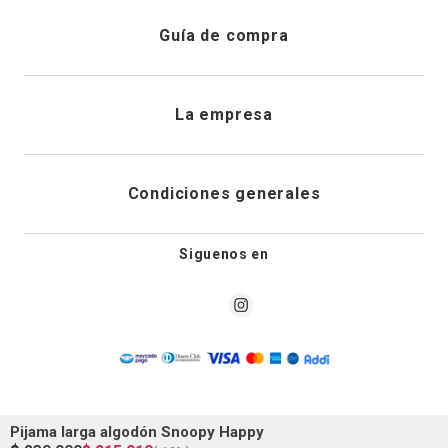
Registrarme
Atención al cliente
Guía de compra
Direcciones de envio
Envíanos un email
Preguntas frecuentes
La empresa
Historial de pedidos
PQRS
Cuidado de prendas
¿Quiénes somos?
Condiciones generales
Cambios, devoluciones y desistimiento
Editoriales
Tiendas
Siguenos en
Aviso legal
Guía de tallas
Newsletter
Condiciones generales de compra
Política de privacidad
Pijama larga algodón Snoopy Happy
Condiciones generales de promociones