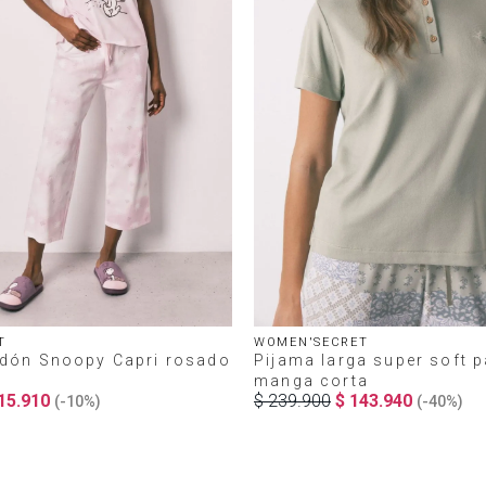
T
WOMEN'SECRET
odón Snoopy Capri rosado
Pijama larga super soft 
manga corta
15
.
910
$
239
.
900
$
143
.
940
(-
10%
)
(-
40%
)