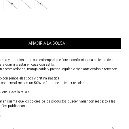
M
L
XL
AÑADIR A LA BOLSA
arga y pantalón largo con estampado de flores, confeccionada en tejido de punto
ara dormir o estar en casa con estilo.
con escote redondo, manga caída y pretina regulable mediante cordón a tono con
o con puños elásticos y pretina elástica.
al contiene al menos un 50% de fibras de poliéster reciclado.
 cm. Lleva la talla S.
r en cuenta que los colores de los productos pueden variar con respecto a las
afías publicadas
0