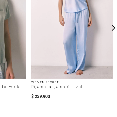
WOMEN'SECRET
patchwork
Pijama larga satén azul
$
239
.
900