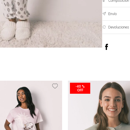
Composición 
Envío
Devoluciones
-
40 %