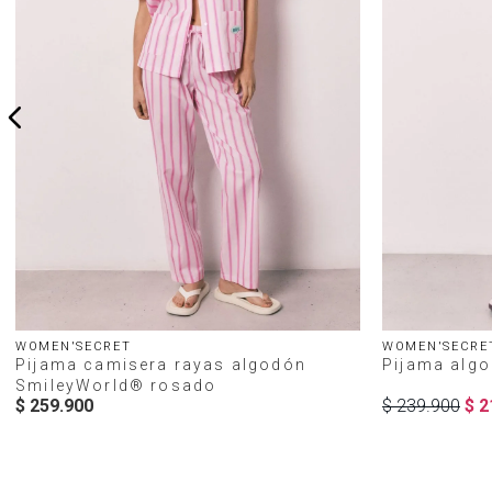
WOMEN'SECRET
WOMEN'SECRE
Pijama camisera rayas algodón
Pijama alg
SmileyWorld® rosado
$
259
.
900
$
239
.
900
$
2