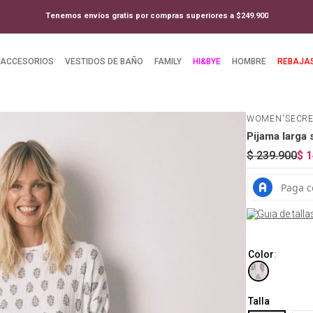
Tenemos envíos gratis por compras superiores a $249.900
ACCESORIOS
VESTIDOS DE BAÑO
FAMILY
HI&BYE
HOMBRE
REBAJA
WOMEN'SECR
Pijama larga 
$
239
.
900
$
1
Guia de talla
Color
:
Talla