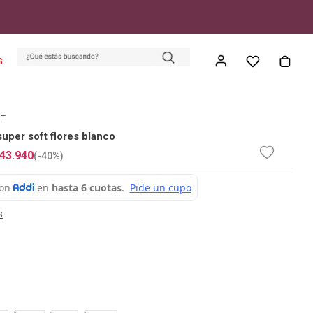
S
ET
super soft flores blanco
43
.
940
(-
40%
)
s