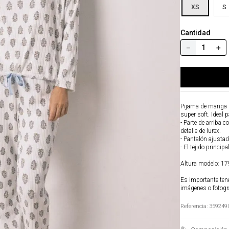
XS
S
Cantidad
－
＋
Pijama de manga l
super soft. Ideal p
- Parte de arriba 
detalle de lurex.
- Pantalón ajustad
- El tejido princip
Altura modelo: 179
Es importante tene
imágenes o fotogr
Referencia
:
359249