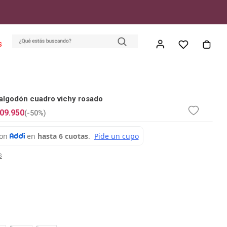
S
algodón cuadro vichy rosado
09
.
950
(-
50%
)
s