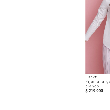
HI&BYE
Pijama larg
blanco
$
219
.
900