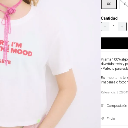
XS
S
Cantidad
－
＋
Pijama 100% algod
divertido texto y 
- Perfecto para est
Es importante tene
imágenes o fotogr
Referencia
:
952954
Composición 
Envío