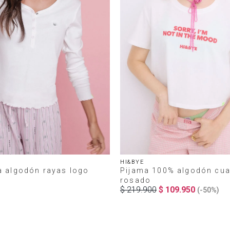
HI&BYE
a algodón rayas logo
Pijama 100% algodón cua
rosado
$
219
.
900
$
109
.
950
(-
50%
)