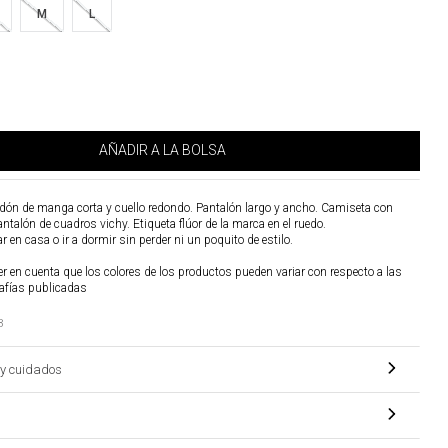
M
L
AÑADIR A LA BOLSA
ón de manga corta y cuello redondo. Pantalón largo y ancho. Camiseta con
pantalón de cuadros vichy. Etiqueta flúor de la marca en el ruedo.
ar en casa o ir a dormir sin perder ni un poquito de estilo.
r en cuenta que los colores de los productos pueden variar con respecto a las
afías publicadas
3
y cuidados