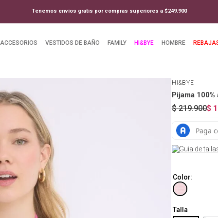
Tenemos envíos gratis por compras superiores a $249.900
ACCESORIOS
VESTIDOS DE BAÑO
FAMILY
HI&BYE
HOMBRE
REBAJA
HI&BYE
Pijama 100% 
$
219
.
900
$
1
Guia de talla
Color
:
Talla