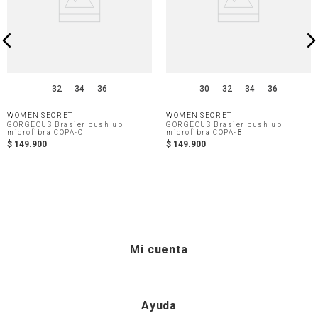
32
34
36
30
32
34
36
WOMEN'SECRET
WOMEN'SECRET
GORGEOUS Brasier push up
GORGEOUS Brasier push up
microfibra COPA-C
microfibra COPA-B
$
149
.
900
$
149
.
900
Mi cuenta
Iniciar sesión
Ayuda