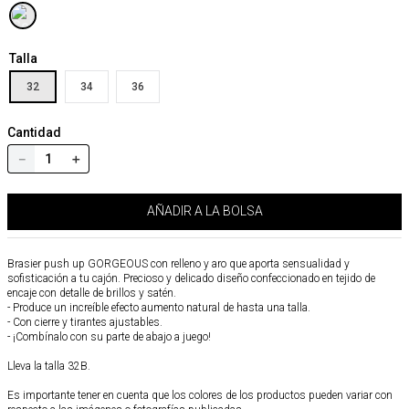
Talla
32
34
36
Cantidad
－
＋
AÑADIR A LA BOLSA
Brasier push up GORGEOUS con relleno y aro que aporta sensualidad y
sofisticación a tu cajón. Precioso y delicado diseño confeccionado en tejido de
encaje con detalle de brillos y satén.
- Produce un increíble efecto aumento natural de hasta una talla.
- Con cierre y tirantes ajustables.
- ¡Combínalo con su parte de abajo a juego!
Lleva la talla 32B.
Es importante tener en cuenta que los colores de los productos pueden variar con