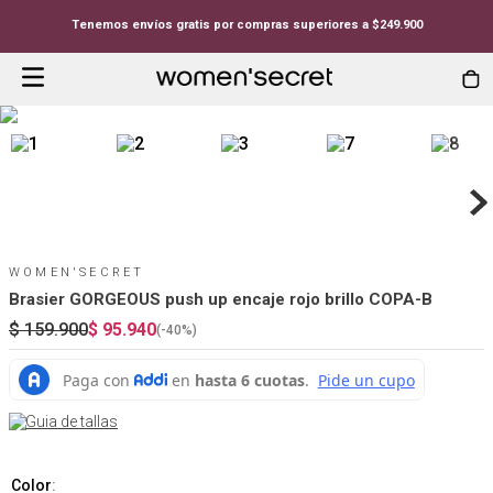
Tenemos envíos gratis por compras superiores a $249.900
WOMEN'SECRET
Brasier GORGEOUS push up encaje rojo brillo COPA-B
$
159
.
900
$
95
.
940
(-
40%
)
Guia de tallas
Color
: