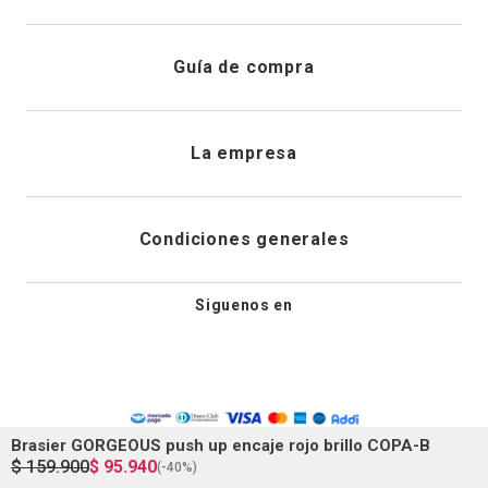
Registrarme
Atención al cliente
Guía de compra
Direcciones de envio
Envíanos un email
Preguntas frecuentes
La empresa
Historial de pedidos
PQRS
Cuidado de prendas
¿Quiénes somos?
Condiciones generales
Cambios, devoluciones y desistimiento
Editoriales
Tiendas
Siguenos en
Aviso legal
Guía de tallas
Newsletter
Condiciones generales de compra
Política de privacidad
Brasier GORGEOUS push up encaje rojo brillo COPA-B
$
159
.
900
$
95
.
940
(-
40%
)