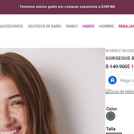
Tenemos envíos gratis por compras superiores a $249.900
ACCESORIOS
VESTIDOS DE BAÑO
FAMILY
HI&BYE
HOMBRE
REBAJA
WOMEN'SECR
GORGEOUS Br
$
149
.
900
$
1
Guia de talla
Color
:
Talla