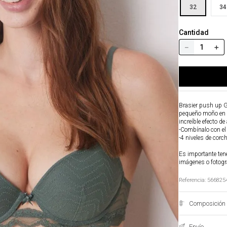
32
34
Cantidad
－
＋
Brasier push up G
pequeño moño en la
increíble efecto d
-Combínalo con el
-4 niveles de corc
Es importante tene
imágenes o fotogr
Referencia
:
566825
Composición 
Envío