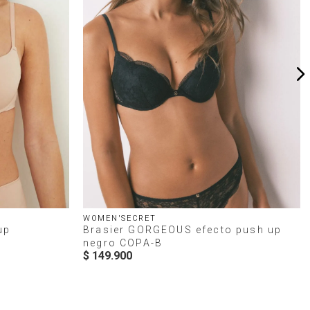
WOMEN'SECRET
up
Brasier GORGEOUS efecto push up
negro COPA-B
$
149
.
900