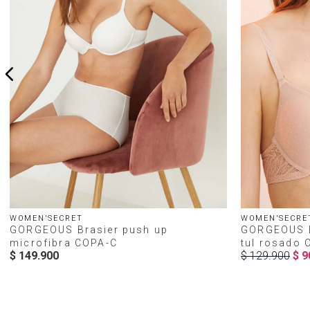
WOMEN'SECRET
WOMEN'SECRE
GORGEOUS Brasier push up
GORGEOUS B
microfibra COPA-C
tul rosado 
$
149
.
900
$
129
.
900
$
9