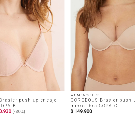
T
WOMEN'SECRET
rasier push up encaje
GORGEOUS Brasier push 
COPA-B
microfibra COPA-C
0
.
930
$
149
.
900
(-
30%
)