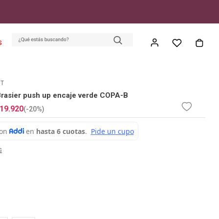
S
ET
asier push up encaje verde COPA-B
19
.
920
(-
20%
)
s