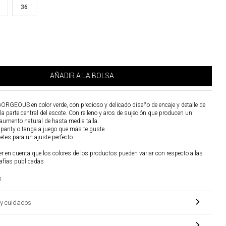
36
AÑADIR A LA BOLSA
ORGEOUS en color verde, con precioso y delicado diseño de encaje y detalle de
 parte central del escote. Con relleno y aros de sujeción que producen un
e aumento natural de hasta media talla.
 panty o tanga a juego que más te guste.
hetes para un ajuste perfecto.
r en cuenta que los colores de los productos pueden variar con respecto a las
afías publicadas
4
y cuidados