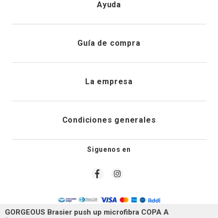
Ayuda
Registrarme
Atención al cliente
Guía de compra
Direcciones de envio
Envíanos un email
Preguntas frecuentes
La empresa
Historial de pedidos
PQRS
Cuidado de prendas
¿Quiénes somos?
Condiciones generales
Cambios, devoluciones y desistimiento
Editoriales
Tiendas
Siguenos en
Aviso legal
Guía de tallas
Newsletter
Condiciones generales de compra
Política de privacidad
GORGEOUS Brasier push up microfibra COPA A