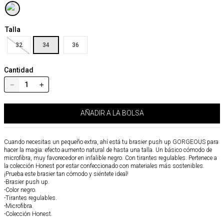
Talla
32
34
36
Cantidad
－
＋
AÑADIR A LA BOLSA
Cuando necesitas un pequeño extra, ahí está tu brasier push up GORGEOUS para
hacer la magia: efecto aumento natural de hasta una talla. Un básico cómodo de
microfibra, muy favorecedor en infalible negro. Con tirantes regulables. Pertenece a
la colección Honest por estar confeccionado con materiales más sostenibles.
¡Prueba este brasier tan cómodo y siéntete ideal!
-Brasier push up.
-Color negro.
-Tirantes regulables.
-Microfibra.
-Colección Honest.