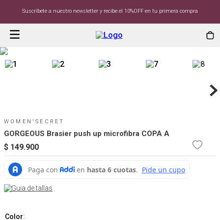
Suscríbete a nuestro newsletter y recibe el 10%OFF en tu primera compra
WOMEN'SECRET
GORGEOUS Brasier push up microfibra COPA A
$
149
.
900
Guia de tallas
Color
: