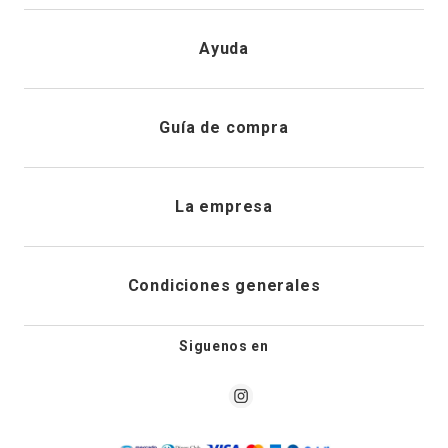
Iniciar sesión
Ayuda
Registrarme
Atención al cliente
Guía de compra
Direcciones de envio
Envíanos un email
Preguntas frecuentes
La empresa
Historial de pedidos
PQRS
Cuidado de prendas
¿Quiénes somos?
Condiciones generales
Cambios, devoluciones y desistimiento
Editoriales
Tiendas
Siguenos en
Aviso legal
Guía de tallas
Newsletter
Condiciones generales de compra