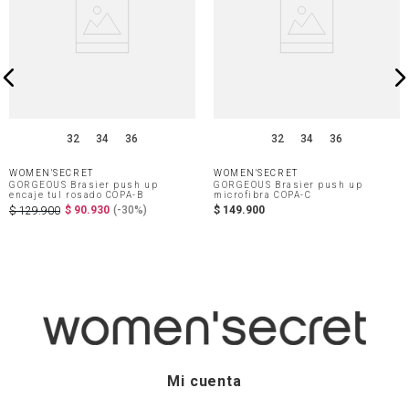
32
34
36
32
34
36
WOMEN'SECRET
WOMEN'SECRET
GORGEOUS Brasier push up
GORGEOUS Brasier push up
encaje tul rosado COPA-B
microfibra COPA-C
$
90
.
930
(-
30%
)
$
149
.
900
$
129
.
900
Mi cuenta