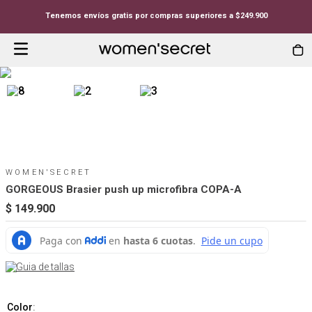
Tenemos envíos gratis por compras superiores a $249.900
WOMEN'SECRET
GORGEOUS Brasier push up microfibra COPA-A
$
149
.
900
Guia de tallas
Color
: