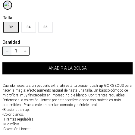
Talla
32
34
36
Cantidad
－
＋
AÑADIR A LA BOLSA
Cuando necesitas un pequeño extra, ahí está tu brasier push up GORGEOUS para
hacer la magia: efecto aumento natural de hasta una talla. Un básico cómodo de
microfibra, muy favorecedor en imprescindible blanco. Con tirantes regulables.
Pertenece a la colección Honest por estar confeccionado con materiales más
sostenibles. ¡Prueba este brasier tan cómodo y siéntete ideal!
-Brasier push up.
-Color blanco.
-Tirantes regulables.
-Microfibra.
-Colección Honest.