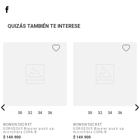
QUIZÁS TAMBIÉN TE INTERESE
30
32
34
36
30
32
34
36
WOMEN'SECRET
WOMEN'SECRET
GORGEOUS Brasier push up
GORGEOUS Brasier push up
microfibra COPA-B
microfibra COPA-B
$
149
.
900
$
149
.
900