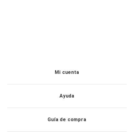
Mi cuenta
Iniciar sesión
Ayuda
Registrarme
Atención al cliente
Guía de compra
Direcciones de envio
Envíanos un email