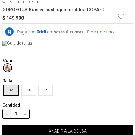
WOMEN'SECRET
GORGEOUS Brasier push up microfibra COPA-C
$
149
.
900
Guia de tallas
Color
:
Talla
32
34
36
Cantidad
－
＋
AÑADIR A LA BOLSA