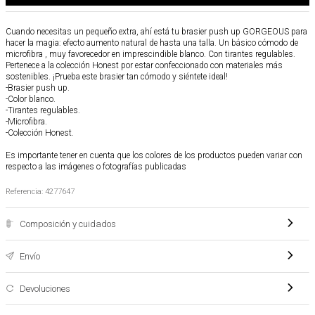
Cuando necesitas un pequeño extra, ahí está tu brasier push up GORGEOUS para
hacer la magia: efecto aumento natural de hasta una talla. Un básico cómodo de
microfibra , muy favorecedor en imprescindible blanco. Con tirantes regulables.
Pertenece a la colección Honest por estar confeccionado con materiales más
sostenibles. ¡Prueba este brasier tan cómodo y siéntete ideal!
-Brasier push up.
-Color blanco.
-Tirantes regulables.
-Microfibra.
-Colección Honest.
Es importante tener en cuenta que los colores de los productos pueden variar con
respecto a las imágenes o fotografías publicadas
Referencia
:
4277647
Composición y cuidados
Envío
Devoluciones