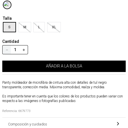
Talla
S
M
L
XL
Cantidad
－
＋
AÑADIR A LA BOLSA
Panty moldeador de microfibra de cintura alta con detalles de tul negro
transparente, corrección media. Máxima comodidad, realza y moldea.
Es importante tener en cuenta que los colores de los productos pueden variar con
respecto a las imágenes o fotografías publicadas
Referencia
:
6679773
Composición y cuidados