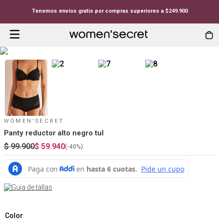
Tenemos envíos gratis por compras superiores a $249.900
WOMEN'SECRET
Panty reductor alto negro tul
$
99
.
900
$
59
.
940
(-
40%
)
Guia de tallas
Color
: