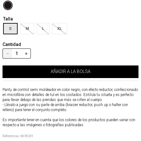
Talla
S
M
L
XL
Cantidad
－
＋
AÑADIR A LA BOLSA
Panty de control semi moldeador en color negro, con efecto reductor, confeccionado
en microfibra con detalles de tul en los costados. Estiliza tu silueta y es perfecto
para llevar debajo de las prendas que más se ciñen al cuerpo.
- Llévalo a juego con su parte de arriba (brasier reductor, push up o halter con
relleno) para tener el conjunto completo.
Es importante tener en cuenta que los colores de los productos pueden variar con
respecto a las imágenes o fotografías publicadas
Referencia
:
6678331