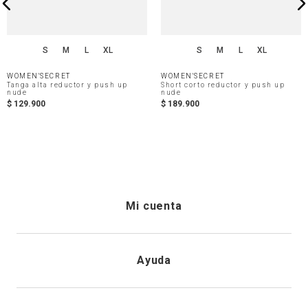
S
M
L
XL
S
M
L
XL
WOMEN'SECRET
WOMEN'SECRET
Tanga alta reductor y push up
Short corto reductor y push up
nude
nude
$
129
.
900
$
189
.
900
Mi cuenta
Iniciar sesión
Ayuda
Registrarme
Atención al cliente