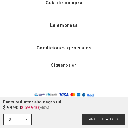
Guía de compra
Direcciones de envio
Envíanos un email
Preguntas frecuentes
La empresa
Historial de pedidos
PQRS
Cuidado de prendas
¿Quiénes somos?
Condiciones generales
Cambios, devoluciones y desistimiento
Editoriales
Tiendas
Siguenos en
Aviso legal
Guía de tallas
Newsletter
Condiciones generales de compra
Política de privacidad
Panty reductor alto negro tul
$
99
.
900
$
59
.
940
(-
40%
)
Condiciones generales de promociones
S