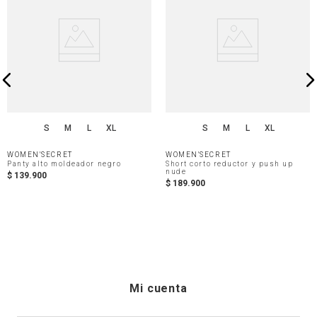
S
M
L
XL
S
M
L
XL
WOMEN'SECRET
WOMEN'SECRET
Panty alto moldeador negro
Short corto reductor y push up
nude
$
139
.
900
$
189
.
900
Mi cuenta