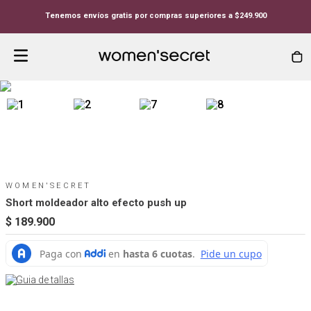
Tenemos envíos gratis por compras superiores a $249.900
WOMEN'SECRET
Short moldeador alto efecto push up
$
189
.
900
Guia de tallas