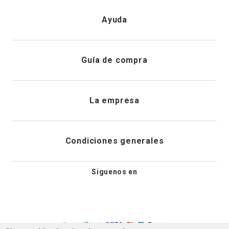
Iniciar sesión
Ayuda
Registrarme
Atención al cliente
Guía de compra
Direcciones de envio
Envíanos un email
Preguntas frecuentes
La empresa
Historial de pedidos
PQRS
Cuidado de prendas
¿Quiénes somos?
Condiciones generales
Cambios, devoluciones y desistimiento
Editoriales
Tiendas
Siguenos en
Aviso legal
Guía de tallas
Newsletter
Condiciones generales de compra