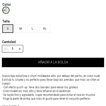
Color
:
Talla
S
M
L
XL
Cantidad
－
＋
AÑADIR A LA BOLSA
Nueva faja reductora o short moldeador alto: por debajo del pecho, en color nude.
Estiliza tu silueta y es perfecto para llevar bajo las prendas que más se ciñen al
cuerpo.
- Con efecto push up: lleva dos bandas para elevar los glúteos.
- Este modelo es más alto y lleva refuerzo en el abdómen.
- De tejido fino y agradable, super recomendado para evitar el roce en muslos.
- Elige la parte de arriba que más te guste para tener el conjunto perfecto.