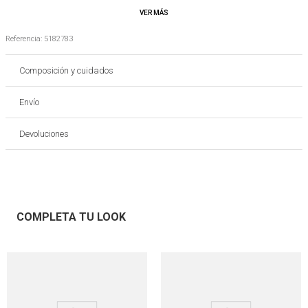
- Colección HONEST, elaborada con materiales reciclados. En este caso, poliamida
reciclada.
Es importante tener en cuenta que los colores de los productos pueden variar con
Referencia
:
5182783
respecto a las imágenes o fotografías publicadas
Composición y cuidados
Envío
Devoluciones
COMPLETA TU LOOK