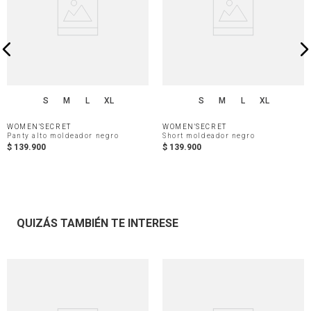
S
M
L
XL
S
M
L
XL
WOMEN'SECRET
WOMEN'SECRET
Panty alto moldeador negro
Short moldeador negro
$
139
.
900
$
139
.
900
QUIZÁS TAMBIÉN TE INTERESE