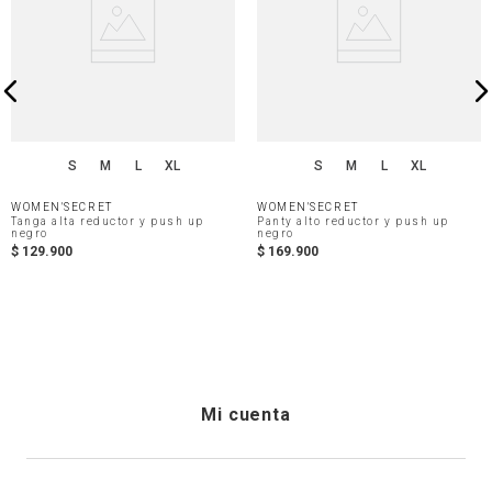
S
M
L
XL
S
M
L
XL
WOMEN'SECRET
WOMEN'SECRET
Tanga alta reductor y push up
Panty alto reductor y push up
negro
negro
$
129
.
900
$
169
.
900
Mi cuenta
Iniciar sesión