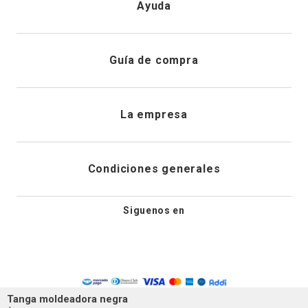
Ayuda
Registrarme
Atención al cliente
Guía de compra
Direcciones de envio
Envíanos un email
Preguntas frecuentes
La empresa
Historial de pedidos
PQRS
Cuidado de prendas
¿Quiénes somos?
Condiciones generales
Cambios, devoluciones y desistimiento
Editoriales
Tiendas
Siguenos en
Aviso legal
Guía de tallas
Newsletter
Condiciones generales de compra
Política de privacidad
Tanga moldeadora negra