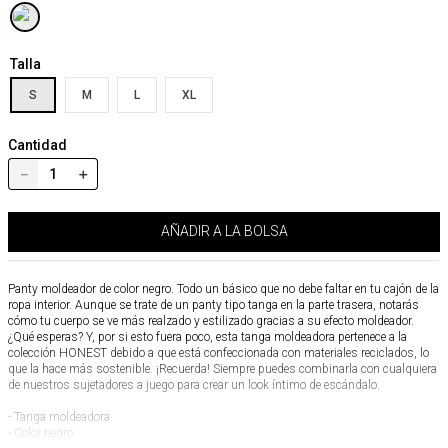
Talla
S
M
L
XL
Cantidad
－
＋
AÑADIR A LA BOLSA
Panty moldeador de color negro. Todo un básico que no debe faltar en tu cajón de la
ropa interior. Aunque se trate de un panty tipo tanga en la parte trasera, notarás
cómo tu cuerpo se ve más realzado y estilizado gracias a su efecto moldeador.
¿Qué esperas? Y, por si esto fuera poco, esta tanga moldeadora pertenece a la
colección HONEST debido a que está confeccionada con materiales reciclados, lo
que la hace más sostenible. ¡Recuerda! Siempre puedes combinarla con cualquiera
de nuestros sujetadores a juego para crear un look íntimo de escándalo.
- Tanga moldeadora.
- Color negro.