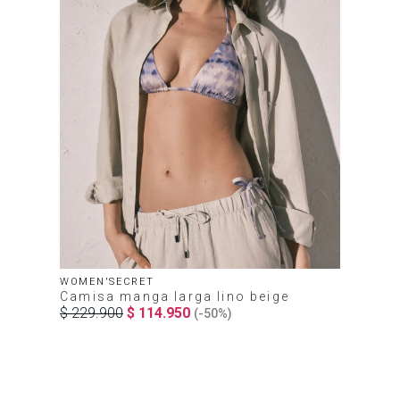
WOMEN'SECRET
Camisa manga larga lino beige
$
229
.
900
$
114
.
950
(-
50%
)