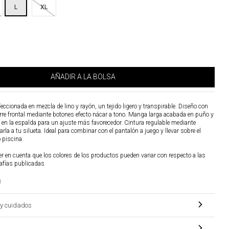
L
XL
AÑADIR A LA BOLSA
ccionada en mezcla de lino y rayón, un tejido ligero y transpirable. Diseño con
erre frontal mediante botones efecto nácar a tono. Manga larga acabada en puño y
o en la espalda para un ajuste más favorecedor. Cintura regulable mediante
rla a tu silueta. Ideal para combinar con el pantalón a juego y llevar sobre el
o piscina.
r en cuenta que los colores de los productos pueden variar con respecto a las
afías publicadas
1
y cuidados