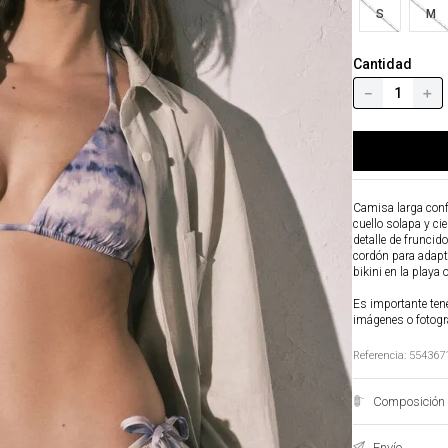
S
M
Cantidad
－
＋
Camisa larga confe
cuello solapa y ci
detalle de fruncid
cordón para adapta
bikini en la playa 
Es importante tene
imágenes o fotogr
Referencia
:
554367
Composición 
Envío