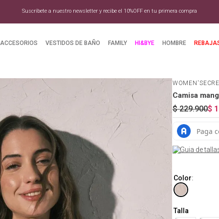
Suscríbete a nuestro newsletter y recibe el 10%OFF en tu primera compra
ACCESORIOS
VESTIDOS DE BAÑO
FAMILY
HI&BYE
HOMBRE
REBAJA
WOMEN'SECR
Camisa manga
$
229
.
900
$
1
Guia de talla
Color
:
Talla