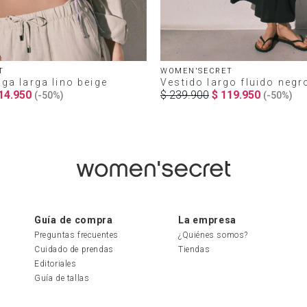
T
WOMEN'SECRET
a larga lino beige
Vestido largo fluido negr
14
.
950
$
239
.
900
$
119
.
950
(-
50%
)
(-
50%
)
Guía de compra
La empresa
Preguntas frecuentes
¿Quiénes somos?
Cuidado de prendas
Tiendas
Editoriales
Guía de tallas