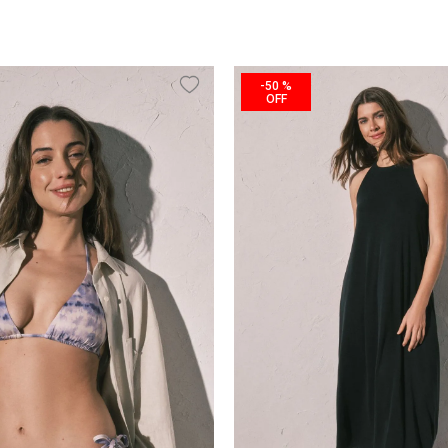
-
50 %