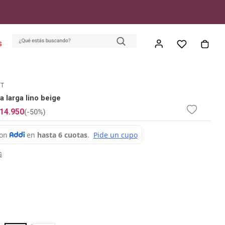
S
ET
 larga lino beige
14
.
950
(-
50%
)
s