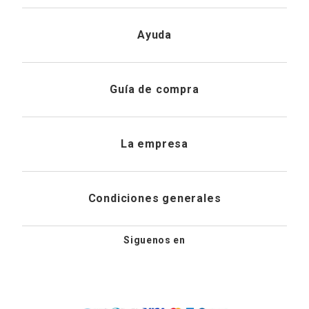
Iniciar sesión
Ayuda
Registrarme
Atención al cliente
Guía de compra
Direcciones de envio
Envíanos un email
Preguntas frecuentes
La empresa
Historial de pedidos
PQRS
Cuidado de prendas
¿Quiénes somos?
Condiciones generales
Cambios, devoluciones y desistimiento
Editoriales
Tiendas
Siguenos en
Aviso legal
Guía de tallas
Newsletter
Condiciones generales de compra