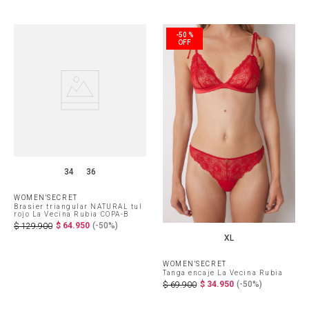
-
50 %
34
36
WOMEN'SECRET
Brasier triangular NATURAL tul
rojo La Vecina Rubia COPA-B
$
64
.
950
(-
50%
)
$
129
.
900
XL
WOMEN'SECRET
Tanga encaje La Vecina Rubia
$
34
.
950
(-
50%
)
$
69
.
900