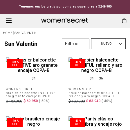
Tenemos envíos gratis por compras superiores a $249.900
SAN VALENTIN
San Valentin
Filtros
NUEVO
-
50 %
-
40 %
34
34
36
WOMEN'SECRET
WOMEN'SECRET
Brasier balconette INTUITIVE
Brasier balconette BEAUTIFUL
aro granate encaje COPA-B
relleno y aro negro COPA-B
$
69
.
950
(-
50%
)
$
83
.
940
(-
40%
)
$
139
.
900
$
139
.
900
-
40 %
-
40 %