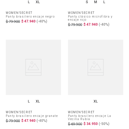
L
XL
S
M
L
WOMEN'SECRET
WOMEN'SECRET
Panty brasilero encaje negro
Panty clásico microfibra y
encaje rojo
$
47
.
940
(-
40%
)
$
79
.
900
$
47
.
940
(-
40%
)
$
79
.
900
L
XL
XL
WOMEN'SECRET
WOMEN'SECRET
Panty brasilero encaje granate
Panty brasilero encaje La
Vecina Rubia
$
47
.
940
(-
40%
)
$
79
.
900
$
34
.
950
(-
50%
)
$
69
.
900