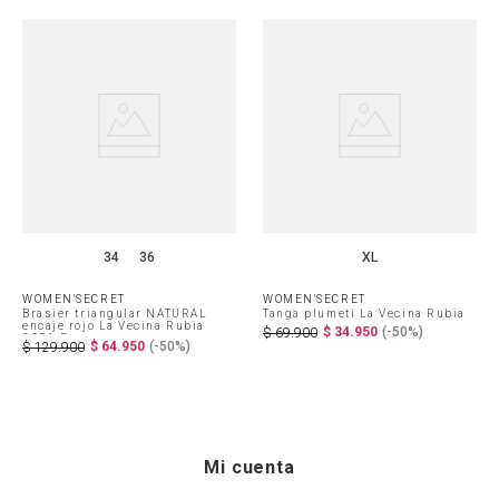
34
36
XL
WOMEN'SECRET
WOMEN'SECRET
Brasier triangular NATURAL
Tanga plumeti La Vecina Rubia
encaje rojo La Vecina Rubia
$
34
.
950
(-
50%
)
$
69
.
900
COPA-B
$
64
.
950
(-
50%
)
$
129
.
900
Mi cuenta