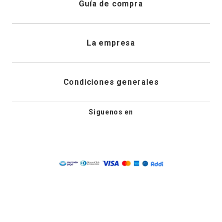
Guía de compra
Direcciones de envio
Envíanos un email
Preguntas frecuentes
La empresa
Historial de pedidos
PQRS
Cuidado de prendas
¿Quiénes somos?
Condiciones generales
Cambios, devoluciones y desistimiento
Editoriales
Tiendas
Siguenos en
Aviso legal
Guía de tallas
Newsletter
Condiciones generales de compra
Política de privacidad
Condiciones generales de promociones