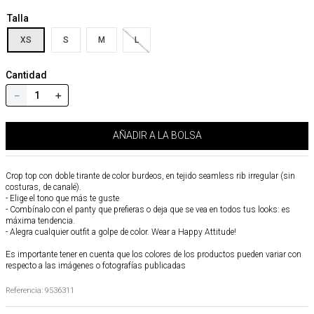
Talla
XS
S
M
L
Cantidad
－
＋
AÑADIR A LA BOLSA
Crop top con doble tirante de color burdeos, en tejido seamless rib irregular (sin
costuras, de canalé).
- Elige el tono que más te guste
- Combínalo con el panty que prefieras o deja que se vea en todos tus looks: es
máxima tendencia.
- Alegra cualquier outfit a golpe de color. Wear a Happy Attitude!
Es importante tener en cuenta que los colores de los productos pueden variar con
respecto a las imágenes o fotografías publicadas
Referencia
:
9536311