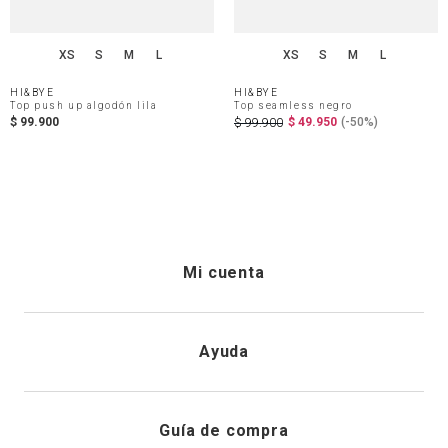
XS
S
M
L
XS
S
M
L
HI&BYE
HI&BYE
Top push up algodón lila
Top seamless negro
$
99
.
900
$
49
.
950
(-
50%
)
$
99
.
900
Mi cuenta
Iniciar sesión
Ayuda
Registrarme
Atención al cliente
Guía de compra