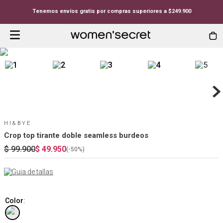
Tenemos envíos gratis por compras superiores a $249.900
HI&BYE
Crop top tirante doble seamless burdeos
$
99
.
900
$
49
.
950
(-
50%
)
Guia de tallas
Color
: