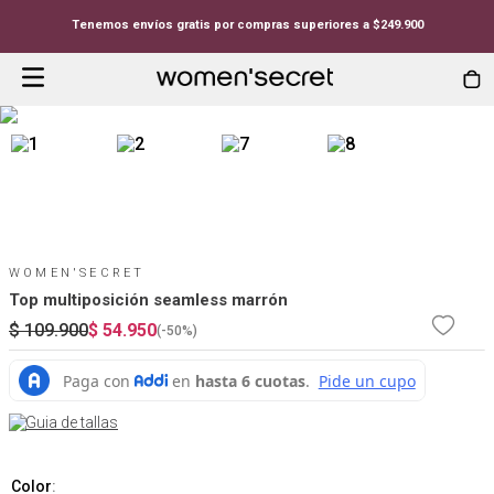
Tenemos envíos gratis por compras superiores a $249.900
WOMEN'SECRET
Top multiposición seamless marrón
$
109
.
900
$
54
.
950
(-
50%
)
Guia de tallas
Color
: