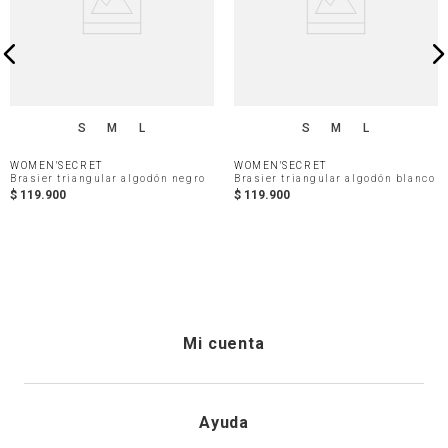
S
M
L
S
M
L
WOMEN'SECRET
WOMEN'SECRET
Brasier triangular algodón negro
Brasier triangular algodón blanco
$
119
.
900
$
119
.
900
Mi cuenta
Iniciar sesión
Ayuda