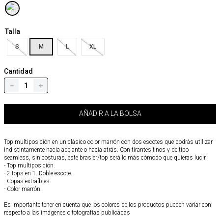
Talla
S
M
L
XL
Cantidad
－
＋
AÑADIR A LA BOLSA
Top multiposición en un clásico color marrón con dos escotes que podrás utilizar
indistintamente hacia adelante o hacia atrás. Con tirantes finos y de tipo
seamless, sin costuras, este brasier/top será lo más cómodo que quieras lucir.
- Top multiposición.
- 2 tops en 1. Doble escote.
- Copas extraíbles.
- Color marrón.
Es importante tener en cuenta que los colores de los productos pueden variar con
respecto a las imágenes o fotografías publicadas