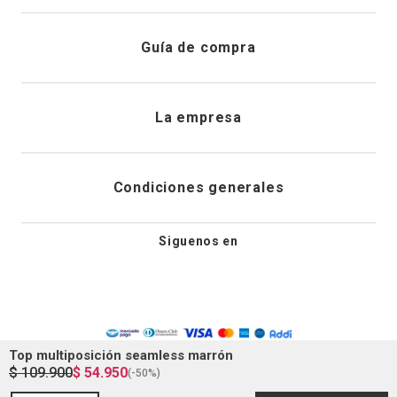
Registrarme
Atención al cliente
Guía de compra
Direcciones de envio
Envíanos un email
Preguntas frecuentes
La empresa
Historial de pedidos
PQRS
Cuidado de prendas
¿Quiénes somos?
Condiciones generales
Cambios, devoluciones y desistimiento
Editoriales
Tiendas
Siguenos en
Aviso legal
Guía de tallas
Newsletter
Condiciones generales de compra
Política de privacidad
Top multiposición seamless marrón
$
109
.
900
$
54
.
950
(-
50%
)