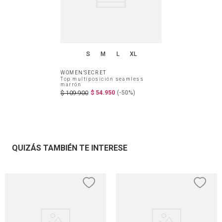
S
M
L
XL
WOMEN'SECRET
Top multiposición seamless
marrón
$
54
.
950
(-
50%
)
$
109
.
900
QUIZÁS TAMBIÉN TE INTERESE