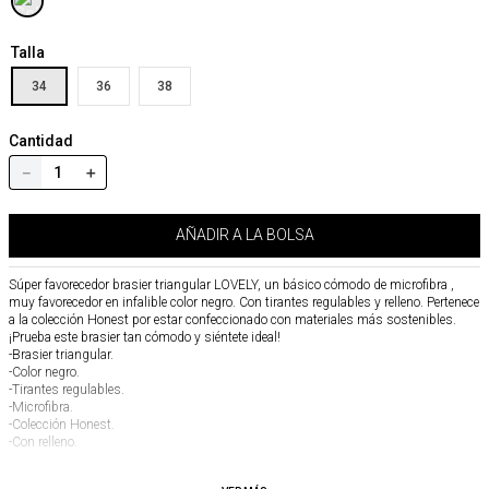
Talla
34
36
38
Cantidad
－
＋
AÑADIR A LA BOLSA
Súper favorecedor brasier triangular LOVELY, un básico cómodo de microfibra ,
muy favorecedor en infalible color negro. Con tirantes regulables y relleno. Pertenece
a la colección Honest por estar confeccionado con materiales más sostenibles.
¡Prueba este brasier tan cómodo y siéntete ideal!
-Brasier triangular.
-Color negro.
-Tirantes regulables.
-Microfibra.
-Colección Honest.
-Con relleno.
Lleva la talla 32B.