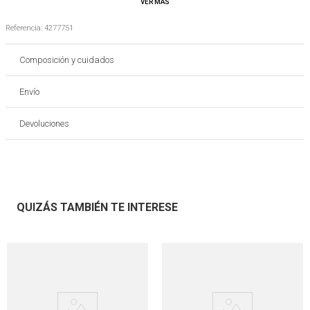
Es importante tener en cuenta que los colores de los productos pueden variar con
respecto a las imágenes o fotografías publicadas
Referencia
:
4277751
Composición y cuidados
Envío
Devoluciones
QUIZÁS TAMBIÉN TE INTERESE