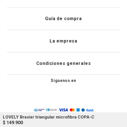
Registrarme
Atención al cliente
Guía de compra
Direcciones de envio
Envíanos un email
Preguntas frecuentes
La empresa
Historial de pedidos
PQRS
Cuidado de prendas
¿Quiénes somos?
Condiciones generales
Cambios, devoluciones y desistimiento
Editoriales
Tiendas
Siguenos en
Aviso legal
Guía de tallas
Newsletter
Condiciones generales de compra
Política de privacidad
LOVELY Brasier triangular microfibra COPA-C
$
149
.
900