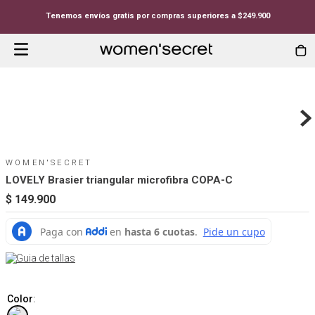
Tenemos envíos gratis por compras superiores a $249.900
WOMEN'SECRET
LOVELY Brasier triangular microfibra COPA-C
$
149
.
900
Guia de tallas
Color
: