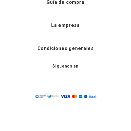
Guía de compra
Direcciones de envio
Envíanos un email
Preguntas frecuentes
La empresa
Historial de pedidos
PQRS
Cuidado de prendas
¿Quiénes somos?
Condiciones generales
Cambios, devoluciones y desistimiento
Editoriales
Tiendas
Siguenos en
Aviso legal
Guía de tallas
Newsletter
Condiciones generales de compra
Política de privacidad
Condiciones generales de promociones