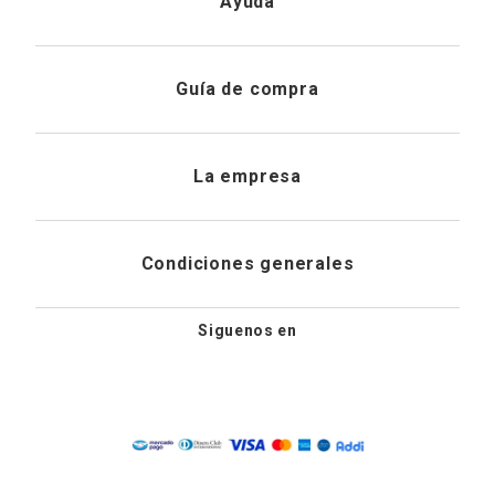
Ayuda
Conjuntos de camiseta y pantalón
, ideales para
Registrarme
quienes buscan comodidad clásica.
Atención al cliente
Guía de compra
Pantalonetas para dormir
, perfectas para mayor
frescura durante las noches cálidas.
Direcciones de envio
Colores neutros y estampados discretos
, adaptados a
Envíanos un email
diferentes gustos y estilos.
Preguntas frecuentes
La empresa
Historial de pedidos
Compra en Línea Ropa de Dormir para Hombre
PQRS
Cuidado de prendas
Explora nuestra
colección de pijamas para hombre
y disfruta
¿Quiénes somos?
Condiciones generales
del confort y la elegancia que necesitas para descansar con
Cambios, devoluciones y desistimiento
estilo. Ya sea que busques un conjunto clásico o algo más
Editoriales
moderno, aquí encontrarás la opción perfecta.
Tiendas
Siguenos en
Aviso legal
No renuncies a la comodidad durante la noche.
¡Descubre
Guía de tallas
nuestras pijamas para hombre y siéntete a gusto mientras
Newsletter
descansas!
Condiciones generales de compra
Política de privacidad