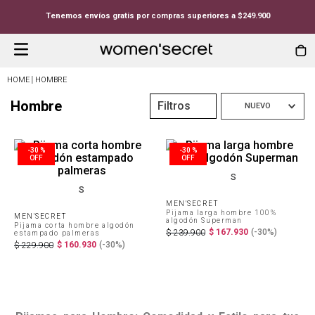
Tenemos envíos gratis por compras superiores a $249.900
HOMBRE
Hombre
Filtros
NUEVO
-
30 %
-
30 %
S
S
MEN'SECRET
Pijama larga hombre 100%
MEN'SECRET
algodón Superman
Pijama corta hombre algodón
$
167
.
930
(-
30%
)
$
239
.
900
estampado palmeras
$
160
.
930
(-
30%
)
$
229
.
900