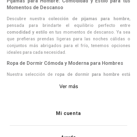
Pijamas para Hombre: Comodidad y Estilo para tus
Momentos de Descanso
Descubre nuestra
colección de pijamas para hombre
,
pensada para brindarte el equilibrio perfecto entre
comodidad y estilo
en tus momentos de descanso. Ya sea
que prefieras prendas ligeras para las noches cálidas o
conjuntos más abrigados para el frío, tenemos opciones
ideales para cada necesidad.
Ropa de Dormir Cómoda y Moderna para Hombres
Nuestra selección de
ropa de dormir para hombre
está
confeccionada en
materiales suaves y transpirables
,
Ver más
perfectos para garantizar un
sueño reparador
. Encontrarás
desde
pijamas clásicas
hasta opciones más
modernas y
juveniles
, diseñadas para adaptarse a todos los estilos y
preferencias.
Mi cuenta
Variedad de Estilos y Diseños
Ofrecemos una amplia variedad de diseños en
pijamas de
Iniciar sesión
hombre
, que incluyen: