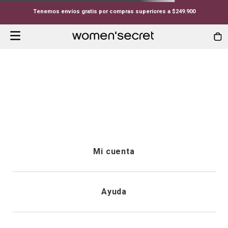
Tenemos envíos gratis por compras superiores a $249.900
-PIJAMA-LARGA-HOMBRE-100--ALGODON-AZUL-CUADROS-RQZ5
Whoopsss...
Lo que estás buscando no está
disponible.
Continuar comprando