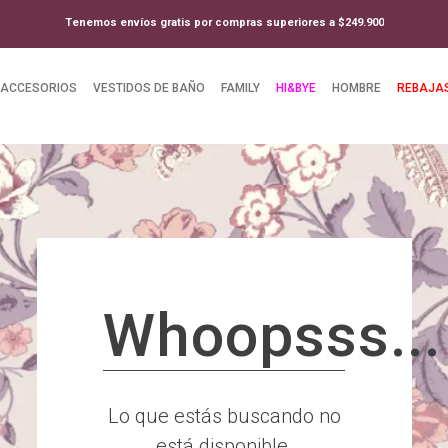
Tenemos envíos gratis por compras superiores a $249.900
ACCESORIOS
VESTIDOS DE BAÑO
FAMILY
HI&BYE
HOMBRE
REBAJA
Whoopsss...
Lo que estás buscando no
está disponible.